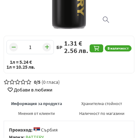
1.31
€
БР
В наличност
2.56
лв.
1л =
5.24
€
1л =
10.25
лв.
0/5
(0 гласа)
Добави в любими
Информация за продукта
Хранителна стойност
Мнения от клиенти
Наличност по магазини
Произход:
Сърбия
Марка:
BATTERY