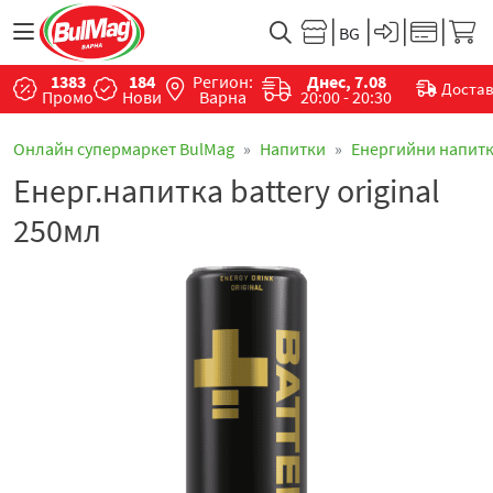
1383
184
Регион:
Днес, 7.08
Доста
Промо
Нови
Варна
20:00 - 20:30
Онлайн супермаркет BulMag
Напитки
Енергийни напит
Енерг.напитка battery original
250мл