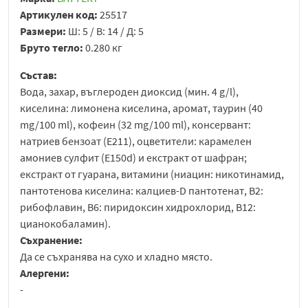
Артикулен код:
25517
Размери:
Ш: 5 / В: 14 / Д: 5
Бруто тегло:
0.280 кг
Състав:
Вода, захар, въглероден диоксид (мин. 4 g/l),
киселина: лимонена киселина, аромат, таурин (40
mg/100 ml), кофеин (32 mg/100 ml), консервант:
натриев бензоат (E211), оцветители: карамелен
амониев сулфит (E150d) и екстракт от шафран;
екстракт от гуарана, витамини (ниацин: никотинамид,
пантотенова киселина: калциев-D пантотенат, B2:
рибофлавин, B6: пиридоксин хидрохлорид, B12:
цианокобаламин).
Съхранение:
Да се съхранява на сухо и хладно място.
Алергени:
-