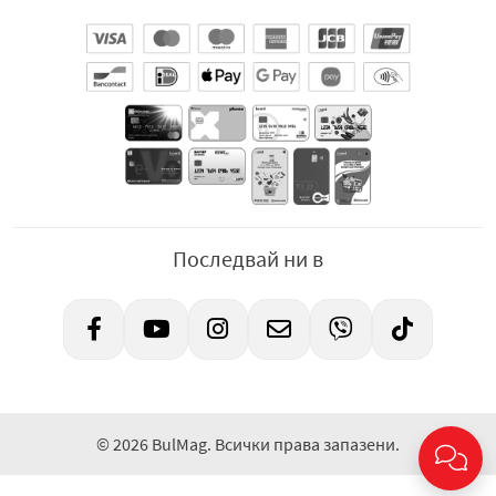
Производител
: „Карлсберг България“ АД, гр. София
1766, ж.к. Младост 4, Бизнес Парк София, сграда 10,
етаж 4, тел: +359 2 44 01 360, телефон на
потребителя: 0800 11 500, e-
mail:
office@carlsberg.bg
,
www.carlsbergbulgaria.bg
.
Последвай ни в
© 2026 BulMag. Всички права запазени.