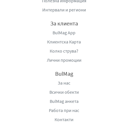
Полезна информация
Интервали и региони
Напитката е предназначена за хора с динамичен начин
на живот – професионалисти, студенти, спортуващи и
За клиента
всички, които се нуждаят от повишена концентрация и
издръжливост. Тя подпомага поддържането на
BulMag App
бодрост и фокус в моменти на натоварване,
Клиентска Карта
независимо дали става дума за интензивна работа,
Колко струва?
шофиране на дълги разстояния или физическа
активност.
Лични промоции
Със своя разпознаваем дизайн и модерна визия,
BulMag
Battery Original подчертава енергичния и градски
За нас
характер на бранда. Удобната опаковка я прави лесна
за носене и консумация навсякъде – в офиса, в
Всички обекти
университета, във фитнеса или по време на
BulMag анкета
свободното време.
Работа при нас
Battery Original е повече от енергийна напитка – тя е
Контакти
символ на постоянство, сила и готовност за действие.