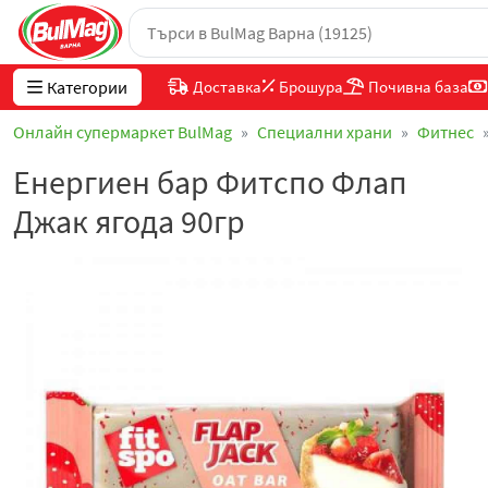
Категории
Доставка
Брошура
Почивна база
Онлайн супермаркет BulMag
Специални храни
Фитнес
Енергиен бар Фитспо Флап
Джак ягода 90гр