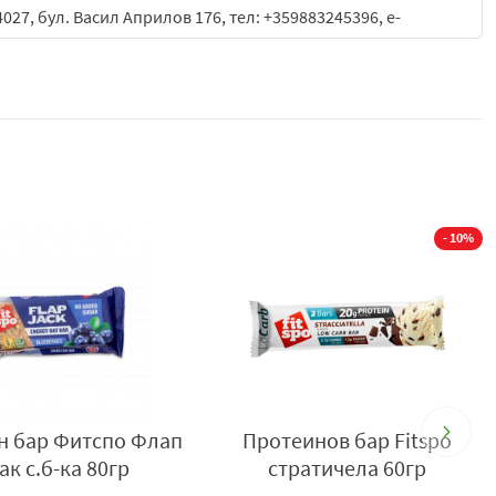
 4027, бул. Васил Априлов 176, тел: +359883245396, e-
- 10%
ротеинова бисквита
Бар прот.фотспо крън
Fitspo троен ш-д 70гр
ягодов чийзкейк60гр