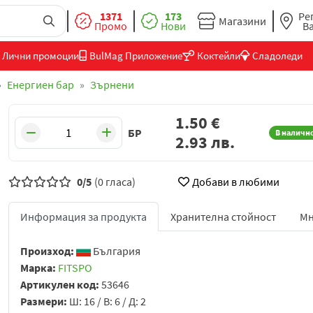
1371
173
Ре
Магазини
Промо
Нови
В
Лични промоции
BulMag Приложение
Коктейли
Сладоледи
Енергиен бар
Зърнени
1.50
€
БР
В наличн
2.93
лв.
0/5
(0 гласа)
Добави в любими
Информация за продукта
Хранителна стойност
Мн
Произход:
България
Марка:
FITSPO
Артикулен код:
53646
Размери:
Ш: 16 / В: 6 / Д: 2