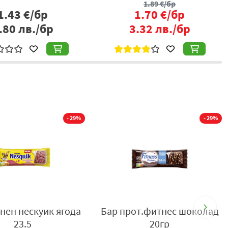
2.06
€/бр
1.85
€/бр
1.99
€/бр
3.62
лв./бр
3.89
лв./бр
- 29%
- 29%
нен нескуик ягода
Бар прот.фитнес шоколад
23.5
20гр