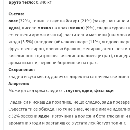
Бруто тегло:
0.840 кг
Състав:
овес
(32%), топинг с вкус на йогурт (21%) (захар, напълно
ядка
), кисело
мляко
на прах (
мляко
) (9%), сладка суроватк
естествени ароматизанти), растителни мазнини (палмова и
ягода (3.5%) (плодове (ябълково пюре (11%), ягодово пюре 
фруктозен сироп, оризово брашно, желиращ агент: пектин
киселинност: цитросова киселина: калиев цитрат), глицер
ароматизанти, червени боровинки на прах.
Съхранение:
хладно и сухо място, далеч от директна слънчева светлина
Алергени:
Може да съдържа следи от:
глутен
,
ядки
,
фъстъци
.
Гладен си и искаш да похапнеш нещо сладко, за да презаре
Съвестта ти се обажда. Но тя не знае, че ние имаме идеал
с 32% овесени
ядки
- източник на полезни бета-глюкани и
ароматни ягоди и разтапящ се в устата лек йогурт топинг.