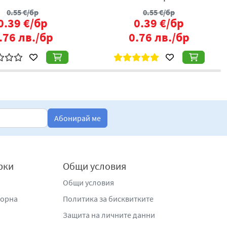
0.55
€/бр
0.55
€/бр
0.39
€/бр
0.39
€/бр
.76
лв./бр
0.76
лв./бр
Абонирай ме
рки
Общи условия
Общи условия
жорна
Политика за бисквитките
Защита на личните данни