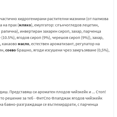
 и частично хидрогенирани растителни мазнини (от палмова
а на прах (
мляко
), емулгатор: слънчогледов лецетин,
 рапична), инвертиран захарен сироп, захар, парченца
(10.5%), ягодов сироп (9%), черешов сироп (9%)), захар,
, какаово
масло
, естествен ароматизант, регулатор на
ин,
соево
брашно, ягоди изсушени чрез замръзяване (0,5%),
диш. Представяш си ароматен плодов чийзкейк и ... Стоп!
ното решение за теб - ФитСпо Флапджак ягодов чийзкейк
 на бавно-разграждащи се въглехирдрати, с парченца