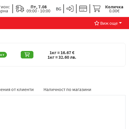
гион:
Пт, 7.08
Количка
арна
09:00 - 10:00
0.00€
Виж още
1кг =
16.67
€
ост
1кг =
32.60
лв.
ения от клиенти
Наличност по магазини