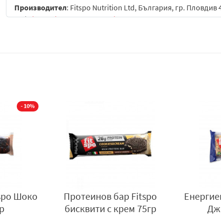
Производител
: Fitspo Nutrition Ltd, България, гр. Пловдив
mail:
info@fitspo.zone
,
www.fitspo.zone
.
- 10%
 Fitspo кокос
Eнергиен бар Фитспо Флап
П
гр.
Джак йог/чер90гр