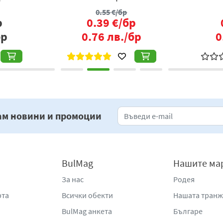
0.55
€/бр
р
0.39
€/бр
бр
0.76
лв./бр
0
ам новини и промоции
BulMag
Нашите ма
За нас
Родея
рта
Всички обекти
Нашата тран
BulMag анкета
Българе