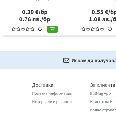
0.39
€/бр
0.55
€/б
0.76
лв./бр
1.08
лв./
Искам да получав
Доставка
За клиента
Полезна информация
BulMag App
Интервали и региони
Клиентска Ка
Колко струва?