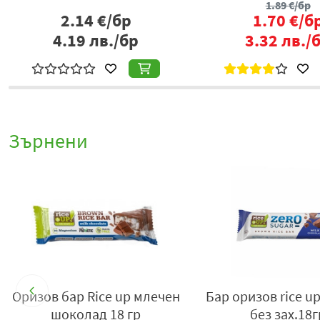
1.89
1.45
€/бр
1.70
2.84
лв./бр
3.32
л
Зърнени
п
Оризов бар Rice up млечен
Бар оризов rice u
шоколад 18 гр
без зах.18г