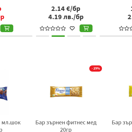
€/бр
€/бр
1.50
€/бр
в./бр
2.93
лв./бр
- 29%
p мл.шок
Бар зърнен фитнес мед
Бар зър
р
20гр