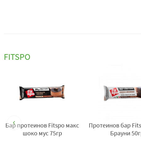
FITSPO
- 10%
spo
Протеинов бар Fitspo
Протеинов бар
р
шоколад 55гр
60 