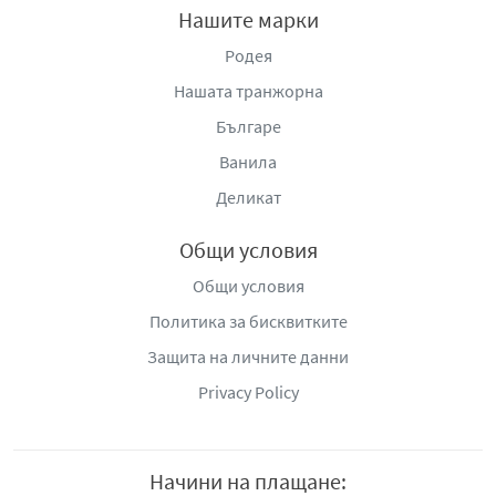
Хасково, бул. „Съединение“ 86, тел.: +359 (38) 661
Нашите марки
167, e-mail:
deroni@deroni.com
,
www.deroni.com/home-
Родея
bg-new.html
Нашата транжорна
Българе
Ванила
Деликат
Общи условия
Общи условия
Политика за бисквитките
Защита на личните данни
Privacy Policy
Начини на плащане: