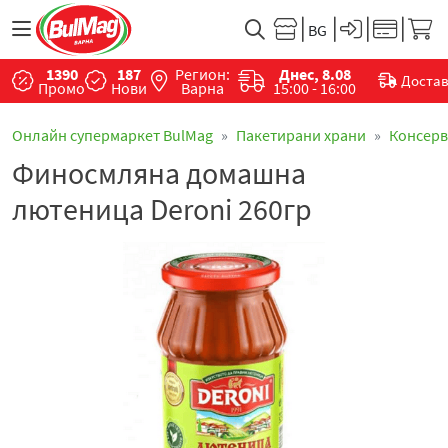
1390
187
Регион:
Днес, 8.08
Доста
Промо
Нови
Варна
15:00 - 16:00
Онлайн супермаркет BulMag
Пакетирани храни
Консер
Финосмляна домашна
лютеница Deroni 260гр