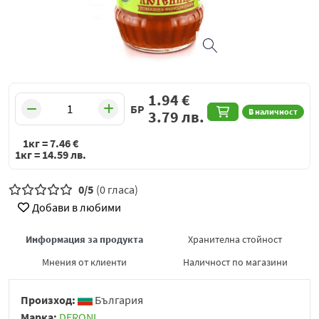
1.94
€
БР
В наличност
3.79
лв.
1кг =
7.46
€
1кг =
14.59
лв.
0/5
(0 гласа)
Добави в любими
Информация за продукта
Хранителна стойност
Мнения от клиенти
Наличност по магазини
Произход:
България
Марка:
DERONI