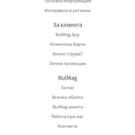
Полезна информация
поводи, когато искате да предложите нещо наистина
вкусно и традиционно. Голямата опаковка я прави
Интервали и региони
идеална за използване в ежедневни ястия, а също така
за по-големи събития, като барбекюта или семейни
За клиента
сбирки.
BulMag App
Финосмляна домашна лютеница Deroni
е идеален
Клиентска Карта
избор за тези, които обичат да експериментират с
Колко струва?
различни вкусове, както и за тези, които ценят
Лични промоции
качеството и традицията в храната. Всеки, който обича
домашния вкус и аромат на истинската българска
BulMag
лютеница, ще се наслади на този продукт, който ще
обогати всяко ястие и ще придаде неповторим вкус на
За нас
всяка трапеза.
Всички обекти
Изберете Финосмляна домашна лютеница Deroni
и се
BulMag анкета
насладете на вкус, който ще ви върне към традициите
Работа при нас
и ще превърне всяко ястие в празник за сетивата!
Контакти
Производител
: Консервна фабрика „Дерони“ ООД, гр.