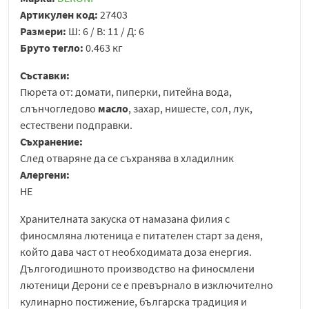
Артикулен код:
27403
Размери:
Ш: 6 / В: 11 / Д: 6
Бруто тегло:
0.463 кг
Съставки:
Пюрета от: домати, пиперки, питейна вода,
слънчогледово
масло
, захар, нишесте, сол, лук,
естествени подправки.
Съхранение:
След отваряне да се съхранява в хладилник
Алергени:
НЕ
Хранителната закуска от намазана филия с
финосмляна лютеница е питателен старт за деня,
който дава част от необходимата доза енергия.
Дългогодишното производство на финосмлени
лютеници Дерони се е превърнало в изключително
кулинарно постижение, българска традиция и