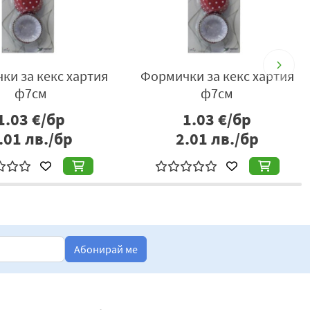
ки за кекс хартия
Формички за кекс хартия
ф7см
ф7см
1.03
€/бр
1.03
€/бр
.01
лв./бр
2.01
лв./бр
Абонирай ме