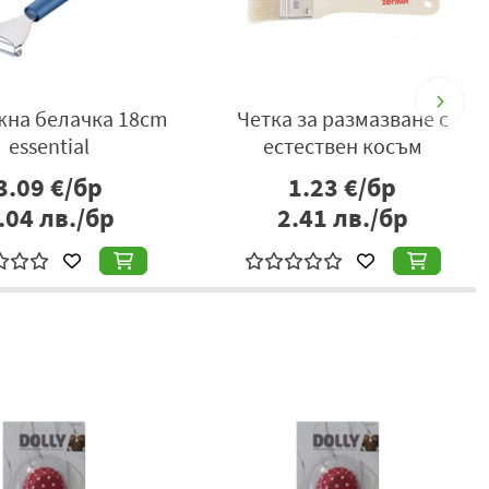
д 20cm
Декоратор за зеленчуци
Покривал
1.65
€/бр
4
р
3.23
лв./бр
8.