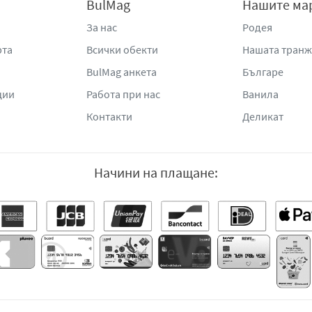
BulMag
Нашите ма
За нас
Родея
рта
Всички обекти
Нашата тран
BulMag анкета
Българе
ции
Работа при нас
Ванила
Контакти
Деликат
Начини на плащане: