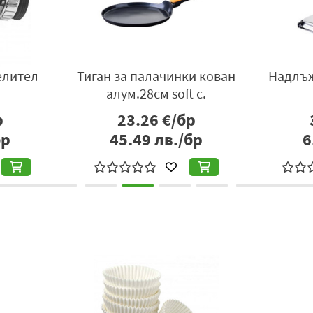
Четка за размазване с
Лъжица за сладоле
естествен косъм
essential
1.23
€/бр
3.09
€/бр
2.41
лв./бр
6.04
лв./б