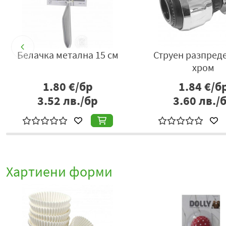
за палачинки кован
Надлъжна белачка 18cm
ум.28см soft c.
essential
23.26
€/бр
3.09
€/бр
5.49
лв./бр
6.04
лв./бр
Хартиени форми