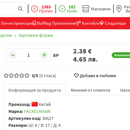
1383
182
Ре
Магазини
Промо
Нови
В
Лични промоции
BulMag Приложение
Коктейли
Сладоледи
хартия
Хартиени форми
2.38
€
БР
В наличн
4.65
лв.
0/5
(0 гласа)
Добави в любими
Информация за продукта
Мнения от клиенти
Нали
Произход:
Китай
Марка:
FACKELMANN
Артикулен код:
36627
Размери:
Ш: 8 / В: 17 / Д: 4