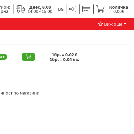
гион:
Днес, 8.08
Количка
арна
14:00 - 15:00
0.00€
Виж още
1бр. =
0.02
€
ост
1бр. =
0.04
лв.
чност по магазини