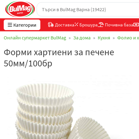
Категории
Доставка
Брошура
Почивна база
Онлайн супермаркет BulMag
За дома
Кухня
Фолио и 
Форми хартиени за печене
50мм/100бр