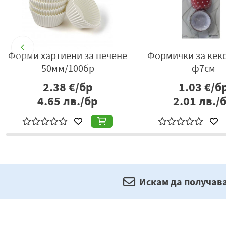
е
Форми хартиени за печене
Формички за кекс
50мм/100бр
ф7см
2.38
€/бр
1.03
€/б
4.65
лв./бр
2.01
лв./
Искам да получав