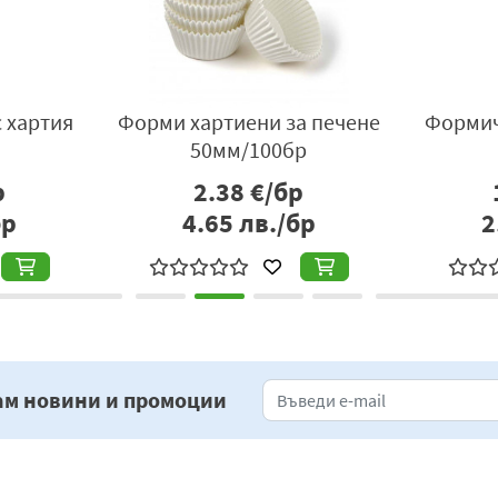
 хартия
Форми хартиени за печене
Формич
50мм/100бр
р
2.38
€/бр
бр
4.65
лв./бр
2
ам новини и промоции