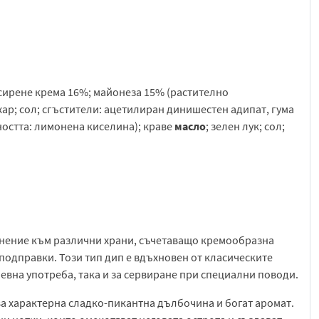
 сирене крема 16%; майонеза 15% (растително
ар; сол; сгъстители: ацетилиран динишестен адипат, гума
ността: лимонена киселина); краве
масло
; зелен лук; сол;
нение към различни храни, съчетаващо кремообразна
 подправки. Този тип дип е вдъхновен от класическите
вна употреба, така и за сервиране при специални поводи.
ава характерна сладко-пикантна дълбочина и богат аромат.