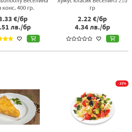
кьопоолу Веселина
Хумус класик Веселина 210
 конс. 400 гр.
гр
3.33
€/бр
2.22
€/бр
.51
лв./бр
4.34
лв./бр
- 21%