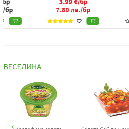
2.88
лв./бр
5.65
лв./
ВЕСЕЛИНА