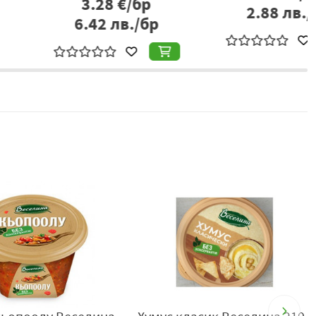
.26
лв./бр
2.21
лв./бр
Стоянов” №6, тел / факс : 058/60 26 11, e-mail:
info@salati-