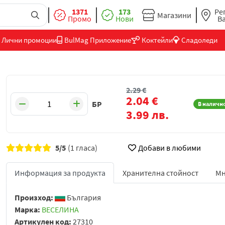
1371
173
Ре
Магазини
Промо
Нови
В
Лични промоции
BulMag Приложение
Коктейли
Сладоледи
2.29
€
2.04
€
БР
В наличн
3.99
лв.
5/5
(1 гласа)
Добави в любими
Информация за продукта
Хранителна стойност
Мн
Произход:
България
Марка:
ВЕСЕЛИНА
Артикулен код:
27310