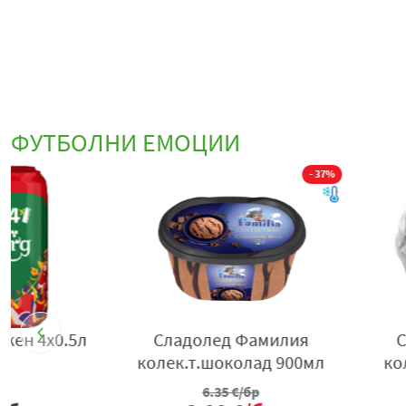
ФУТБОЛНИ ЕМОЦИИ
р
Слънчоглед jump сол 150гр
Чипс прингълс п
125гр
1.47
€/бр
2.89
€/б