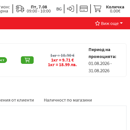
гион:
Пт, 7.08
Количка
арна
09:00 - 10:00
0.00€
Виж още
Период на
1кг =
10.90
€
промоцията:
1кг =
9.71
€
ост
01.08.2026 -
1кг =
18.99
лв.
31.08.2026
ения от клиенти
Наличност по магазини