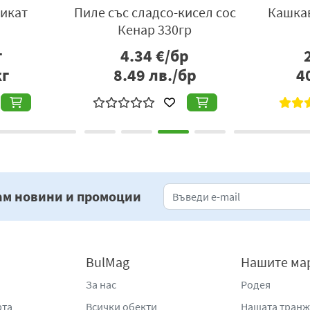
икат
Пиле със сладсо-кисел сос
Кашкав
Кенар 330гр
г
4.34
€/бр
кг
8.49
лв./бр
4
ам новини и промоции
BulMag
Нашите ма
За нас
Родея
рта
Всички обекти
Нашата тран