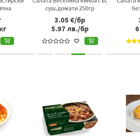
астирски
Салата Веселина киноа със
Салата 
ипна
суш.домати 250гр
без
г
3.05
€/бр
кг
5.97
лв./бр
6