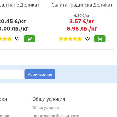
ал пане Деликат
Салата градинска Деликат
4.50
€/кг
20.45
€/кг
3.57
€/кг
0.00
лв./кг
6.98
лв./кг
Абонирай ме
рки
Общи условия
Общи условия
жорна
Политика за бисквитките