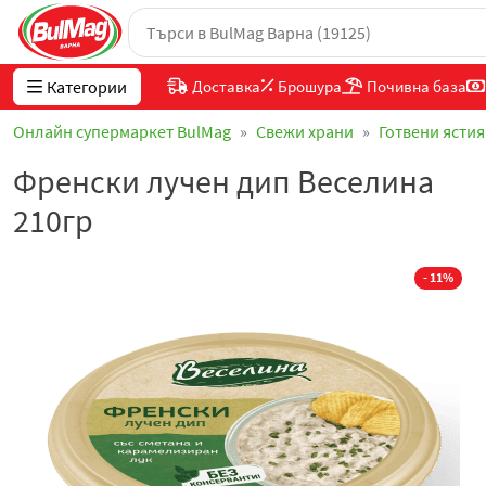
Категории
Доставка
Брошура
Почивна база
Онлайн супермаркет BulMag
Свежи храни
Готвени ястия
Френски лучен дип Веселина
210гр
- 11%