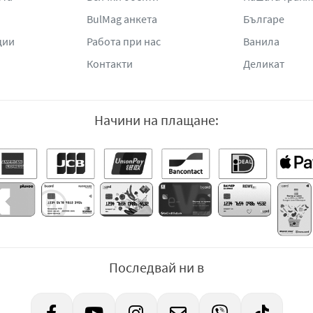
BulMag анкета
Българе
ции
Работа при нас
Ванила
Контакти
Деликат
Начини на плащане:
Последвай ни в