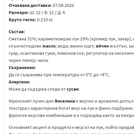
Очаквана доставка:
07.08.2026
Размери:
Ш: 12 / В: 12 / Д: 4
Бруто тегло:
0.210 кг
Състав:
Сметана 31%; карамелизиран лук 29% (кромид лук, захар);
слънчогледово
масло
; вода; винен оцет;
яйчен
жълтък; зах
гуар, ксантанова гума; лимонов сок; регулатор на киселин
черен пипер; чили.
Съхранение:
Да се съхранява при температура от 0°C до +4°C.
Алергени:
Може да съдържа следи от
сусам
.
Френският лучен дип
Веселина
е вкусно и ароматно допъл
текстура с характерния богат вкус на лук и фино подбрани
френски вкусови комбинации и е подходящ както за ежедне
Основният акцент в продукта е вкусът на лук, който прид