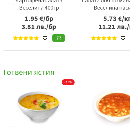
Картофена салата
Салата боб по ман
Веселина 400гр
Веселина нас
1.95
€/бр
5.73
€/к
3.81
лв./бр
11.21
лв./
Готвени ястия
- 16%