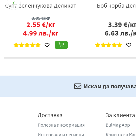
Супа зеленчукова Деликат
Боб чорба Дел
3.05
€/кг
2.55
€/кг
3.39
€/к
4.99
лв./кг
6.63
лв./
Искам да получав
Доставка
За клиента
Полезна информация
BulMag App
Интервали и региони
Клиентска Ка