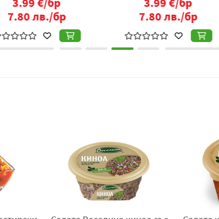
бр
7.96
лв./бр
6
Производител
: „Веселина Трейд” ЕООД, гр. Добрич, ул. „А. 
veselina.com
,
www.salati-veselina.com