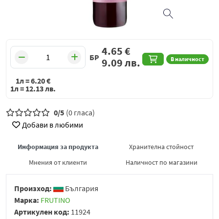
4.65
€
БР
В наличност
9.09
лв.
1л =
6.20
€
1л =
12.13
лв.
0/5
(0 гласа)
Добави в любими
Информация за продукта
Хранителна стойност
Мнения от клиенти
Наличност по магазини
Произход:
България
Марка:
FRUTINO
Артикулен код:
11924