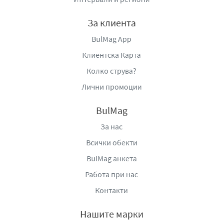
на плътни и плодови напитки.
Сорт:
Мерло с натурален плодов сок от
За клиента
боровинка & малина
BulMag App
Цвят:
Наситен рубинен.
Клиентска Карта
Аромат:
Горски плодове – боровинка, малина.
Вкус:
Плодов, с лека сладост и мекота.
Колко струва?
Съчетание с храна:
Леки месни ястия, сирена.
Лични промоции
Сервирайте добре охладено, с лед или сода,
парченце лимон и листа мента.
BulMag
Температура на сервиране:
8-10 °C
За нас
Алкохолно съдържание:
8,5%
Всички обекти
Производител:
„Домейн Бойар Интърнешънъл” ЕАД,
BulMag анкета
гр. София, Витоша, ул. „Маринковица“ 2B, тел: (+359) 2
Работа при нас
969 7953, e-
Контакти
mail:
office@domaineboyar.com
,
www.domaineboyar.co
m
Нашите марки