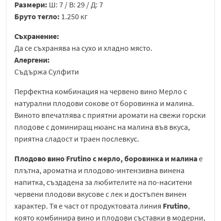
Размери:
Ш: 7 / В: 29 / Д: 7
Бруто тегло:
1.250 кг
Съхранение:
Да се съхранява на сухо и хладно място.
Алергени:
Съдържа Сулфити
Перфектна комбинация на червено вино Мерло с
натурални плодови сокове от боровинка и малина.
Виното впечатлява с приятни аромати на свежи горски
плодове с доминиращ нюанс на малина във вкуса,
приятна сладост и траен послевкус.
Плодово вино Frutino с мерло, боровинка и малина
е
плътна, ароматна и плодово-интензивна винена
напитка, създадена за любителите на по-наситени
червени плодови вкусове с лек и достъпен винен
характер. Тя е част от продуктовата линия
Frutino
,
която комбинира вино и плодови съставки в модерни,