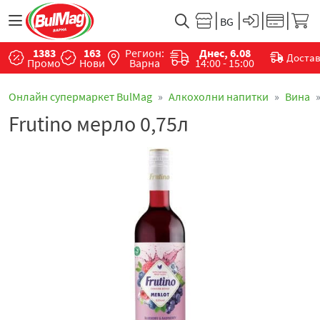
1383
163
Регион:
Днес, 6.08
Доста
Промо
Нови
Варна
14:00 - 15:00
Онлайн супермаркет BulMag
Алкохолни напитки
Вина
Frutino мерло 0,75л