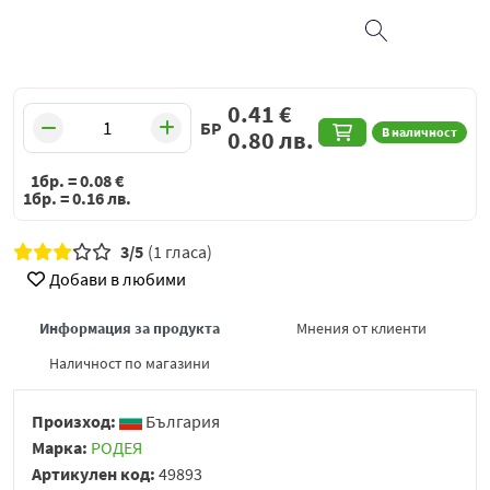
0.41
€
БР
В наличност
0.80
лв.
1бр. =
0.08
€
1бр. =
0.16
лв.
3/5
(1 гласа)
Добави в любими
Информация за продукта
Мнения от клиенти
Наличност по магазини
Произход:
България
Марка:
РОДЕЯ
Артикулен код:
49893