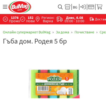
1376
152
Регион:
Днес, 6.08
Доста
Промо
Нови
Варна
09:00 - 10:00
Онлайн супермаркет BulMag
За дома
Почистване
Сре
Гъба дом. Родея 5 бр