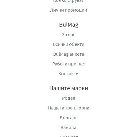
Колко струва?
Лични промоции
BulMag
За нас
Всички обекти
BulMag анкета
Работа при нас
Контакти
Нашите марки
Родея
Нашата транжорна
Българе
Ванила