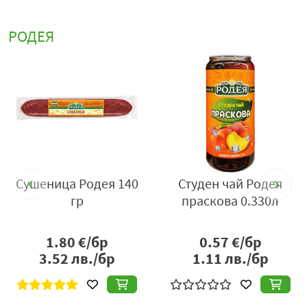
РОДЕЯ
Сушеница Родея 140
Студен чай Родея
И
гр
праскова 0.330л
1.80
€/бр
0.57
€/бр
3.52
лв./бр
1.11
лв./бр