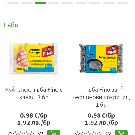
Гъби
Кухненска гъба Fino с
Гъба Fino за
ac
канал, 3 бр
тефлонови покрития,
1 бр
0.98
€/бр
0.98
€/бр
1.92
лв./бр
1.92
лв./бр