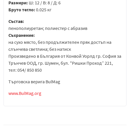
Размери:
Ш: 12 / В: 8 / Д: 6
Бруто тегло:
0.025 кг
Състав:
пенополиуретан; полиестер с абразив
Съхранение:
на сухо място, без продължителен пряк достъп на
слънчева светлина; без натиск
Произведено в България от Конвой Уорлд гр. София за
Трънчев ООД, гр. Шумен, бул. "Ришки Проход” 221,
тел: 054/ 850 850
Търговска верига BulMag
www.BulMag.org