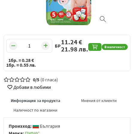
11.24
€
БР
В наличност
21.98
лв.
1бр. =
0.28
€
1бр. =
0.55
лв.
0/5
(0 гласа)
Добави в любими
Информация за продукта
Мнения от клиенти
Наличност по магазини
Произход:
България
Марка:
ПУФИС