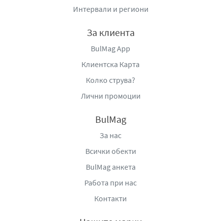
Интервали и региони
За клиента
BulMag App
Клиентска Карта
Колко струва?
Лични промоции
BulMag
За нас
Всички обекти
BulMag анкета
Работа при нас
Контакти