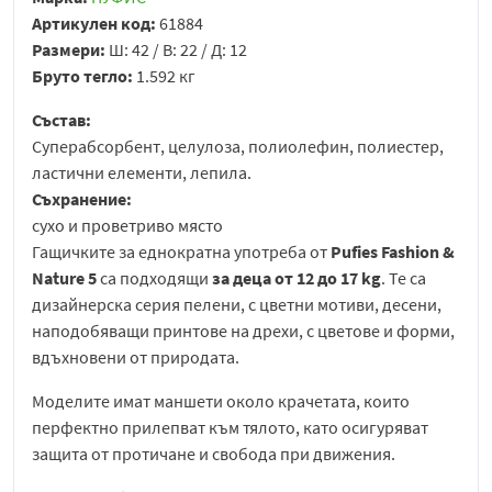
Артикулен код:
61884
Размери:
Ш: 42 / В: 22 / Д: 12
Бруто тегло:
1.592 кг
Състав:
Суперабсорбент, целулоза, полиолефин, полиестер,
ластични елементи, лепила.
Съхранение:
сухо и проветриво място
Гащичките за еднократна употреба от
Pufies Fashion &
Nature 5
са подходящи
за деца от 12 до 17 kg
. Те са
дизайнерска серия пелени, с цветни мотиви, десени,
наподобяващи принтове на дрехи, с цветове и форми,
вдъхновени от природата.
Моделите имат маншети около крачетата, които
перфектно прилепват към тялото, като осигуряват
защита от протичане и свобода при движения.