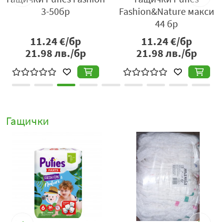
3-50бр
Fashion&Nature макси
44 бр
11.24
€/бр
11.24
€/бр
21.98
лв./бр
21.98
лв./бр
Гащички