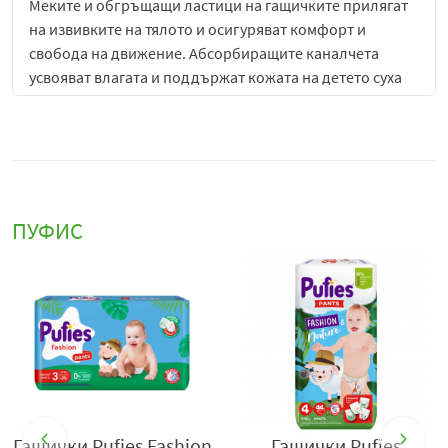
Меките и обгръщащи ластици на гащичките прилягат
на извивките на тялото и осигуряват комфорт и
свобода на движение. Абсорбиращите каналчета
усвояват влагата и поддържат кожата на детето суха
за дълго, а двойните бариери осигуряват до 99%
защита от протичане. Нежни към бебешката кожа,
гащичките са с 0% парфюми, лосиони и целулоза,
избелена с хлор.
Производител: ФИКОСОТА ООД, 9701 Южна
ПУФИС
промишлена зона, Шумен
https://ficosota.com/
s
Гащички Pufies Fashion
Гащички Pufies