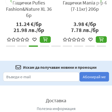
P
Гащички Pufies
Гащички Mania р-р 4
Fashion&Nature XL 36
(7-11кг) 20бр
бр
11.24
€/бр
3.98
€/бр
21.98
лв./бр
7.78
лв./бр
Искам да получавам новини и промоции
Абонирай ме
Доставка
Полезна информация