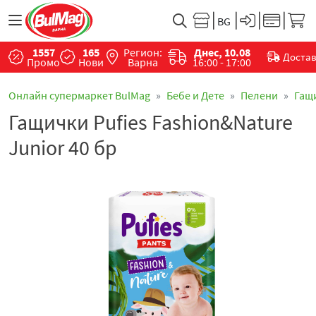
1557
165
Регион:
Днес, 10.08
Доста
Промо
Нови
Варна
16:00 - 17:00
Онлайн супермаркет BulMag
Бебе и Дете
Пелени
Гащ
Гащички Pufies Fashion&Nature
Junior 40 бр