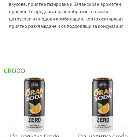
вкусове, приятна газировка и балансиран ароматен
профил. Те предлагат разнообразие от свежи
цитрусови и плодови комбинации, които осигуряват
приятно разхлаждане и са подходящи за консумация
по всяко време на деня. Благодарение на своя
характерен вкус и освежаващ ефект, напитките Crodo
са предпочитан избор за ежедневна наслада, семейни
събирания и споделени моменти с приятели.
Газираната напитка
Crodo
Oran Soda Zero
е
CRODO
освежаваща безалкохолна напитка с интензивен
портокалов вкус, създадена за потребители, които
търсят характерния плодов аромат на класическата
Oran Soda, но без добавена захар. Тя съчетава
свежестта на цитрусовите плодове с приятна
газировка, предлагайки леко и освежаващо
изживяване по всяко време на деня.
Напитката се отличава със своя наситен портокалов
Газ. напитка Crodo
Газ. напитка Crodo