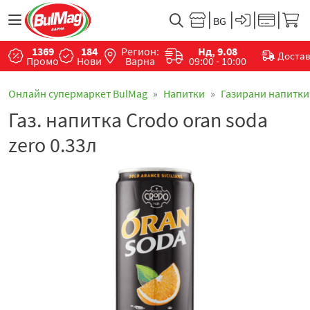
1369
184
Регион:
Нд, 9.08
Доста
Промо
Нови
Варна
09:00 - 10:00
Онлайн супермаркет BulMag
Напитки
Газирани напитки
Газ. напитка Crodo oran soda
zero 0.33л