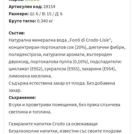
Артикулен код:
28154
Размери:
Ш: 6 / В: 15 / Д: 6
Бруто тегло:
0.340 кг
Състав:
Натурална минерална вода „Fonti di Crodo-Lisie“,
концентриран портокалов сок (20%), диетични фибри,
полидекстроза, натурални аромати, въглероден
двуоксид, портокалова пулпа (0,16%), подсладители:
цикламат (E952), сукралоза (E955), захарини (E954),
лимонена киселина.
Съдържа естествена захар от плода. Без добавена
захар.
Съхранение:
В сухи и проветриви помещения, без пряка слънчева
светлина и топлина.
Газираните напитки
Crodo
са освежаващи
безалкохолни напитки, известни със своите плодови