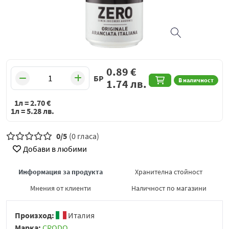
0.89
€
БР
В наличност
1.74
лв.
1л =
2.70
€
1л =
5.28
лв.
0/5
(0 гласа)
Добави в любими
Информация за продукта
Хранителна стойност
Мнения от клиенти
Наличност по магазини
Произход:
Италия
Марка:
CRODO