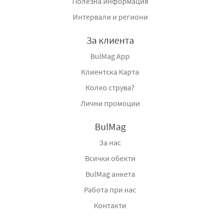
Полезна информация
безалкохолно изживяване за всеки повод.
Интервали и региони
Производител:
Терме ди Кродо С.р.л., ул. Молинето
11, 28862 Кродо
За клиента
Вносител:
Фуудсток ЕООД, гр. София, ул. Фредерик
BulMag App
Жолио Кюри №19, ап. 18, e-
Клиентска Карта
mail:
office@foodstok.bg
,
www.foodstok.bg
Колко струва?
Лични промоции
BulMag
За нас
Всички обекти
BulMag анкета
Работа при нас
Контакти