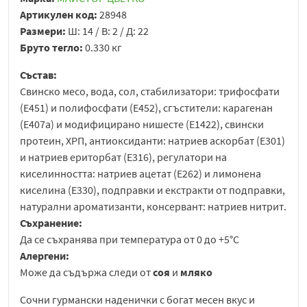
Артикулен код:
28948
Размери:
Ш: 14 / В: 2 / Д: 22
Бруто тегло:
0.330 кг
Състав:
Свинско месо, вода, сол, стабилизатори: трифосфати
(Е451) и полифосфати (Е452), сгъстители: карагенан
(Е407а) и модифицирано нишесте (Е1422), свински
протеин, ХРП, антиоксиданти: натриев аскорбат (Е301)
и натриев ериторбат (Е316), регулатори на
киселинността: натриев ацетат (Е262) и лимонена
киселина (Е330), подправки и екстракти от подправки,
натурални ароматизанти, консервант: натриев нитрит.
Съхранение:
Да се съхранява при температура от 0 до +5°С
Алергени:
Може да съдържа следи от
соя
и
мляко
Сочни гурмански наденички с богат месен вкус и