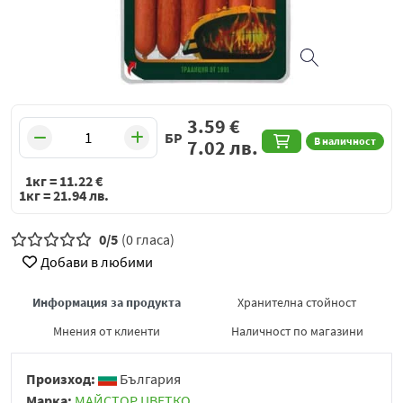
3.59
€
БР
В наличност
7.02
лв.
1кг =
11.22
€
1кг =
21.94
лв.
0/5
(0 гласа)
Добави в любими
Информация за продукта
Хранителна стойност
Мнения от клиенти
Наличност по магазини
Произход:
България
Марка:
МАЙСТОР ЦВЕТКО