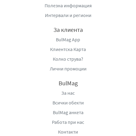
Полезна информация
Интервали и региони
За клиента
BulMag App
Клиентска Карта
Колко струва?
Лични промоции
BulMag
За нас
Всички обекти
BulMag анкета
Работа при нас
Контакти