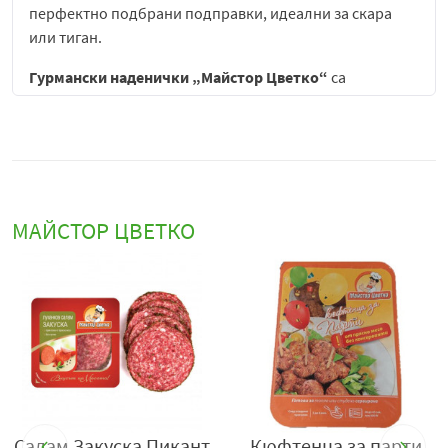
перфектно подбрани подправки, идеални за скара
или тиган.
Гурмански наденички „Майстор Цветко“
са
висококачествен месен продукт, създаден за
ценителите на богати вкусове и традиционни рецепти,
съчетани с модерно удобство за приготвяне. Те са
разработени с идеята да предложат балансиран вкус,
сочна текстура и апетитен аромат, който се разгръща
напълно при термична обработка.
МАЙСТОР ЦВЕТКО
Основната характеристика на гурманските наденички
е тяхната плътна, но сочна структура, която се запазва
при печене, пържене или приготвяне на скара. При
топлинна обработка продуктът придобива златисто-
кафява коричка, която допринася за апетитния му
външен вид и подсилва вкусовите качества.
Вътрешността остава мека и сочна, което създава
приятно контрастно усещане при всяка хапка.
Салам Закуска Пикант
Кюфтенца за парти