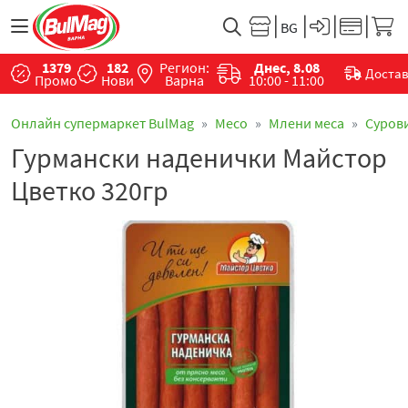
1379
182
Регион:
Днес, 8.08
Доста
Промо
Нови
Варна
10:00 - 11:00
Онлайн супермаркет BulMag
Месo
Млени меса
Суров
Гурмански наденички Майстор
Цветко 320гр