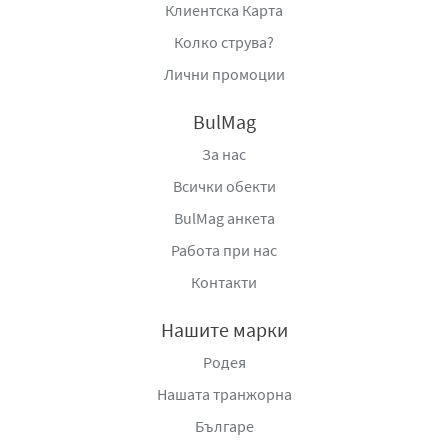
Клиентска Карта
Колко струва?
Лични промоции
BulMag
За нас
Всички обекти
BulMag анкета
Работа при нас
Контакти
Нашите марки
Родея
Нашата транжорна
Българе