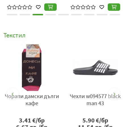
Текстил
Чорапи дамски дълги
Чехли w094577 black
кафе
man 43
3.41
€/бр
5.90
€/бр