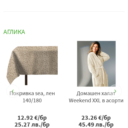
АГЛИКА
0
Покривка sea, лен
Домашен халат
140/180
Weekend XXL в асорти
12.92
€/бр
23.26
€/бр
25.27
лв./бр
45.49
лв./бр