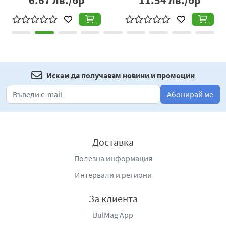
6.67
лв./бр
11.54
лв./бр
Искам да получавам новини и промоции
Абонирай ме
Доставка
Полезна информация
Интервали и региони
За клиента
BulMag App