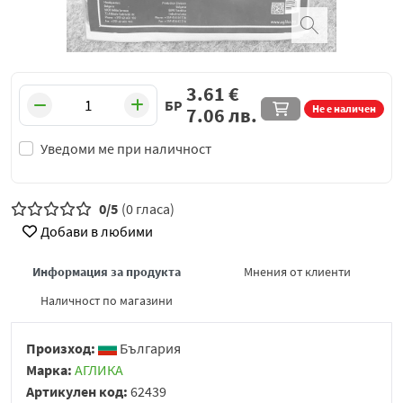
3.61
€
БР
Не е наличен
7.06
лв.
Уведоми ме при наличност
0/5
(0 гласа)
Добави в любими
Информация за продукта
Мнения от клиенти
Наличност по магазини
Произход:
България
Марка:
АГЛИКА
Артикулен код:
62439