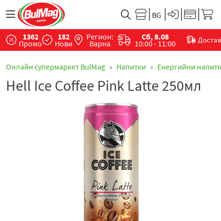
1362
182
Регион:
Сб, 8.08
Доста
Промо
Нови
Варна
10:00 - 11:00
Онлайн супермаркет BulMag
Напитки
Енергийни напит
Hell Ice Coffee Pink Latte 250мл