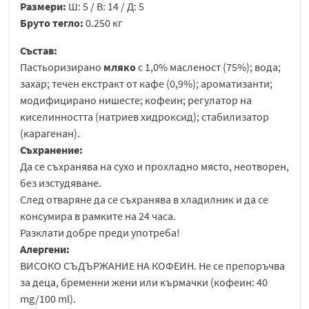
Размери:
Ш: 5 / В: 14 / Д: 5
Бруто тегло:
0.250 кг
Състав:
Пастьоризирано
мляко
с 1,0% масленост (75%); вода;
захар; течен екстракт от кафе (0,9%); ароматизанти;
модифицирано нишесте; кофеин; регулатор на
киселинността (натриев хидроксид); стабилизатор
(карагенан).
Съхранение:
Да се съхранява на сухо и прохладно място, неотворен,
без изстудяване.
След отваряне да се съхранява в хладилник и да се
консумира в рамките на 24 часа.
Разклати добре преди употреба!
Алергени:
ВИСОКО СЪДЪРЖАНИЕ НА КОФЕИН. Не се препоръчва
за деца, бременни жени или кърмачки (кофеин: 40
mg/100 ml).