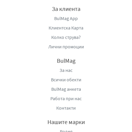
За клиента
BulMag App
Клиентска Карта
Колко струва?
Лични промоции
BulMag
За нас
Всички обекти
BulMag анкета
Работа при нас
Контакти
Нашите марки
Родея