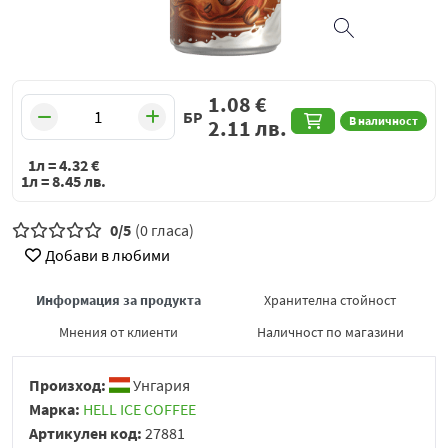
1.08
€
БР
В наличност
2.11
лв.
1л =
4.32
€
1л =
8.45
лв.
0/5
(0 гласа)
Добави в любими
Информация за продукта
Хранителна стойност
Мнения от клиенти
Наличност по магазини
Произход:
Унгария
Марка:
HELL ICE COFFEE
Артикулен код:
27881