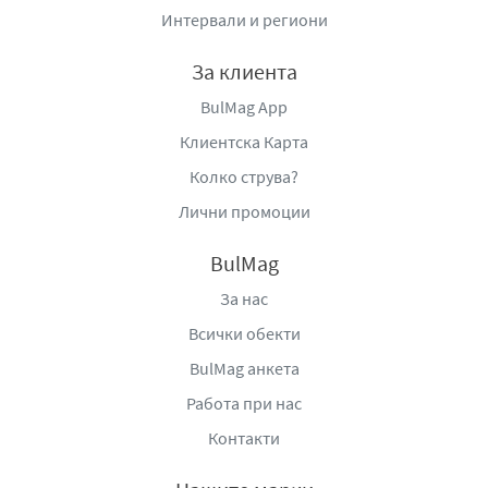
здравословно и вкусно хранене.
Интервали и региони
Производител
: ВИБО ООД, гр. София, ж.к. Красно
За клиента
село, бл. 12, тел: +359 2 936 7702, e-
mail:
office@vibo71.com
;
vibo71@abv.bg
,
www.vibo71.co
BulMag App
m
.
Клиентска Карта
Колко струва?
Лични промоции
BulMag
За нас
Всички обекти
BulMag анкета
Работа при нас
Контакти