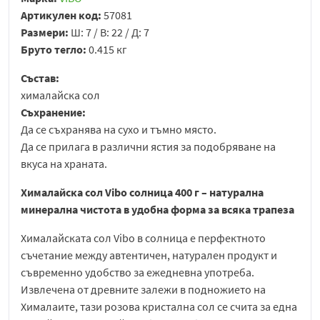
Артикулен код:
57081
Размери:
Ш: 7 / В: 22 / Д: 7
Бруто тегло:
0.415 кг
Състав:
хималайска сол
Съхранение:
Да се съхранява на сухо и тъмно място.
Да се прилага в различни ястия за подобряване на
вкуса на храната.
Хималайска сол Vibo солница 400 г – натурална
минерална чистота в удобна форма за всяка трапеза
Хималайската сол Vibo в солница е перфектното
съчетание между автентичен, натурален продукт и
съвременно удобство за ежедневна употреба.
Извлечена от древните залежи в подножието на
Хималаите, тази розова кристална сол се счита за една