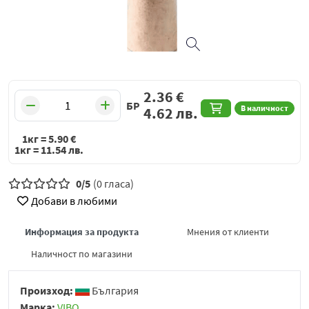
2.36
€
БР
В наличност
4.62
лв.
1кг =
5.90
€
1кг =
11.54
лв.
0/5
(0 гласа)
Добави в любими
Информация за продукта
Мнения от клиенти
Наличност по магазини
Произход:
България
Марка:
VIBO