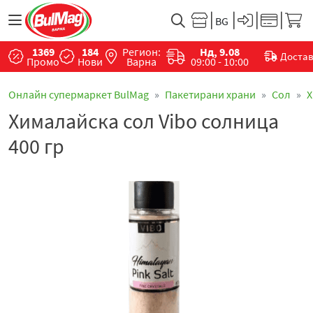
1369
184
Регион:
Нд, 9.08
Доста
Промо
Нови
Варна
09:00 - 10:00
Онлайн супермаркет BulMag
Пакетирани храни
Сол
Х
Хималайска сол Vibo солница
400 гр