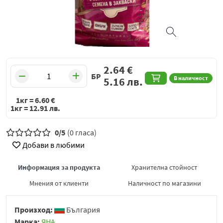
2.64
€
БР
В наличност
5.16
лв.
1кг =
6.60
€
1кг =
12.91
лв.
0/5
(0 гласа)
Добави в любими
Информация за продукта
Хранителна стойност
Мнения от клиенти
Наличност по магазини
Произход:
България
Марка:
ЯНА