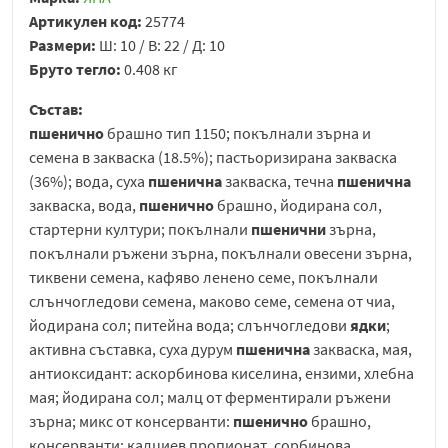
Артикулен код:
25774
Размери:
Ш: 10 / В: 22 / Д: 10
Бруто тегло:
0.408 кг
Състав:
пшенично
брашно тип 1150; покълнали зърна и
семена в закваска (18.5%); пастьоризирана закваска
(36%); вода, суха
пшенична
закваска, течна
пшенична
закваска, вода,
пшенично
брашно, йодирана сол,
стартерни култури; покълнали
пшенични
зърна,
покълнали ръжени зърна, покълнали овесени зърна,
тиквени семена, кафяво ленено семе, покълнали
слънчогледови семена, маково семе, семена от чиа,
йодирана сол; питейна вода; слънчогледови
ядки
;
активна съставка, суха дурум
пшенична
закваска, мая,
антиоксидант: аскорбинова киселина, ензими, хлебна
мая; йодирана сол; малц от ферментирали ръжени
зърна; микс от консерванти:
пшенично
брашно,
консерванти: калциев пропионат, сорбинова