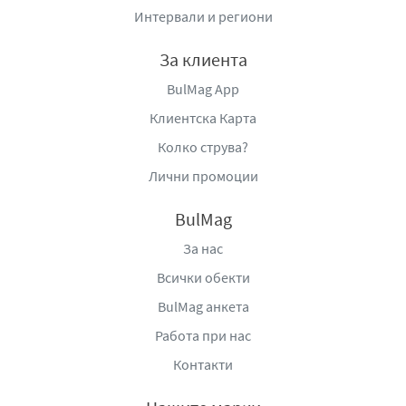
Интервали и региони
За клиента
BulMag App
Клиентска Карта
Колко струва?
Лични промоции
BulMag
За нас
Всички обекти
BulMag анкета
Работа при нас
Контакти