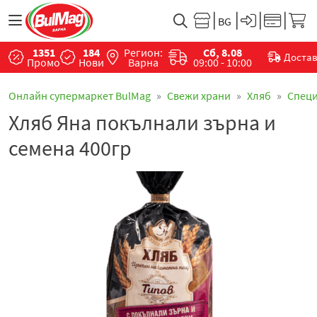
1351
184
Регион:
Сб, 8.08
Доста
Промо
Нови
Варна
09:00 - 10:00
Онлайн супермаркет BulMag
Свежи храни
Хляб
Спец
Хляб Яна покълнали зърна и
семена 400гр