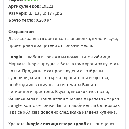
Артикулен код:
19222
Размери:
Ш: 13 / В: 17 / Д: 2
Бруто тегло:
0.200 кг
Съхранение:
Да се съхранява в оригинална опаковка, в чисти, сухи,
проветриви и защитени от гризачи места.
Jungle
– Любов и грижа към домашните любимци!
Марката Jungle предлага богата гама храни за кучета и
котки. Продуктите са произведени от отбрани
суровини, които съдържат хранителни вещества,
необходими за имунната система за Вашите
четириноги приятели. Вкусна, висококачествена,
балансирана и пълноценна – такава е храната с марка
Jungle, която се грижи Вашият любимец да бъде здрав
и да се облизва доволно след всяка изядена купичка.
Храната
Jungle
с патица и черен дроб
е пълноценен