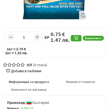
0.75
€
БР
В наличност
1.47
лв.
1кг =
3.75
€
1кг =
7.33
лв.
0/5
(0 гласа)
Добави в любими
Информация за продукта
Мнения от клиенти
Наличност по магазини
Произход:
България
Марка:
JUNGLE