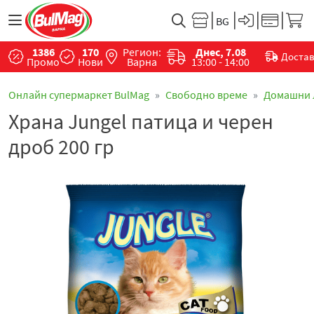
1386
170
Регион:
Днес, 7.08
Доста
Промо
Нови
Варна
13:00 - 14:00
Онлайн супермаркет BulMag
Свободно време
Домашни
Храна Jungel патица и черен
дроб 200 гр