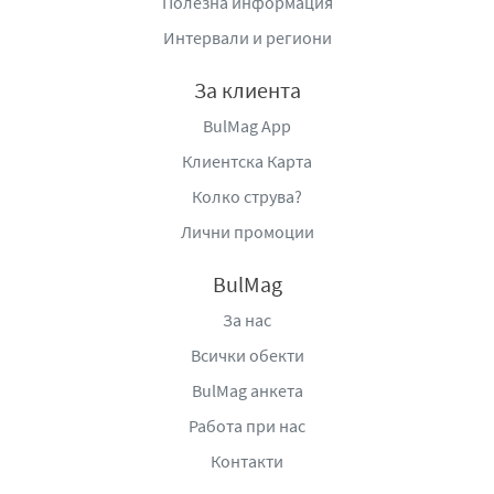
Полезна информация
mail:
alta@altabg.com
,
www.altabg.com
.
Интервали и региони
За клиента
BulMag App
Клиентска Карта
Колко струва?
Лични промоции
BulMag
За нас
Всички обекти
BulMag анкета
Работа при нас
Контакти