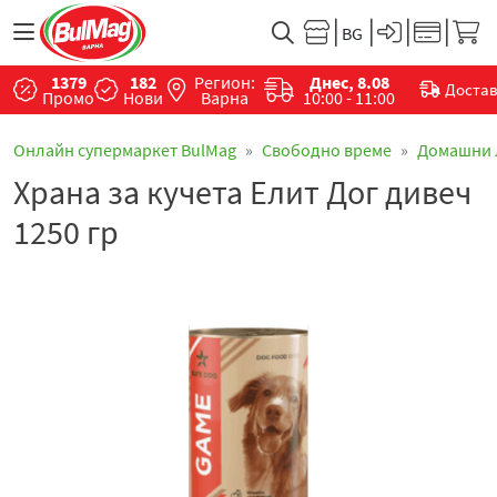
1379
182
Регион:
Днес, 8.08
Доста
Промо
Нови
Варна
10:00 - 11:00
Онлайн супермаркет BulMag
Свободно време
Домашни
Храна за кучета Елит Дог дивеч
1250 гр