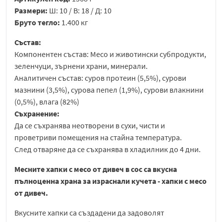
Размери:
Ш: 10 / В: 18 / Д: 10
Бруто тегло:
1.400 кг
Състав:
Компонентен състав: Месо и животински субпродукти,
зеленчуци, зърнени храни, минерали.
Аналитичен състав: суров протеин (5,5%), сурови
мазнини (3,5%), сурова пепел (1,9%), сурови влакнини
(0,5%), влага (82%)
Съхранение:
Да се съхранява неотворени в сухи, чисти и
проветриви помещения на стайна температура.
След отваряне да се съхранява в хладилник до 4 дни.
Месните хапки с месо от дивеч в сос са вкусна
пълноценна храна за израснали кучета - хапки с месо
от дивеч.
Вкусните хапки са създадени да задоволят