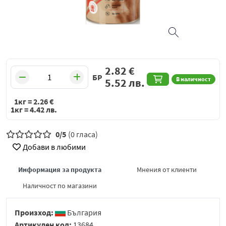
2.82
€
БР
В наличност
5.52
лв.
1кг =
2.26
€
1кг =
4.42
лв.
0/5
(0 гласа)
Добави в любими
Информация за продукта
Мнения от клиенти
Наличност по магазини
Произход:
България
Артикулен код:
13684