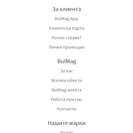
За клиента
BulMag App
Клиентска Карта
Колко струва?
Лични промоции
BulMag
За нас
Всички обекти
BulMag анкета
Работа при нас
Контакти
Нашите марки
Родея