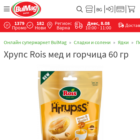
1379
182
Регион:
Днес, 8.08
Доста
Промо
Нови
Варна
10:00 - 11:00
Онлайн супермаркет BulMag
Сладки и солени
Ядки
П
Хрупс Rois мед и горчица 60 гр