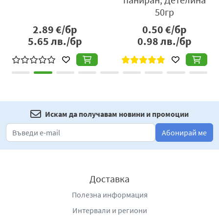
50гр
2.89
€/бр
0.50
€/бр
5.65
лв./бр
0.98
лв./бр
Искам да получавам новини и промоции
Абонирай ме
Доставка
Полезна информация
Интервали и региони