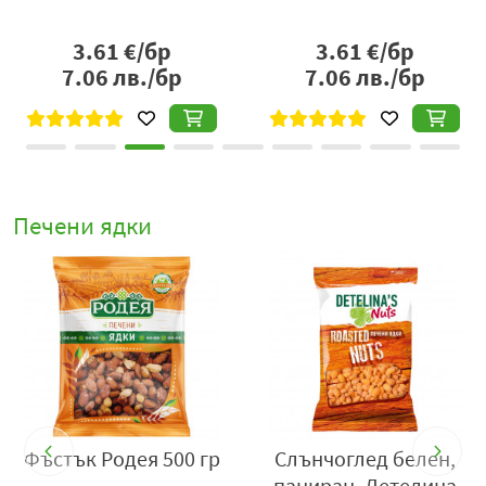
3.61
€/бр
3.61
€/бр
7.06
лв./бр
7.06
лв./бр
Печени ядки
Фъстък Родея 500 гр
Слънчоглед белен,
Л
паниран, Детелина