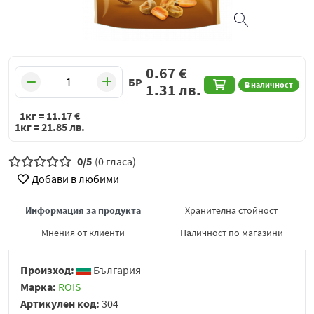
0.67
€
БР
В наличност
1.31
лв.
1кг =
11.17
€
1кг =
21.85
лв.
0/5
(0 гласа)
Добави в любими
Информация за продукта
Хранителна стойност
Мнения от клиенти
Наличност по магазини
Произход:
България
Марка:
ROIS
Артикулен код:
304