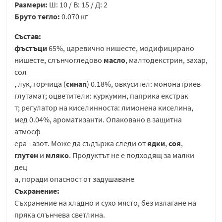
Размери:
Ш: 10 / В: 15 / Д: 2
Бруто тегло:
0.070 кг
Състав:
фъстъци
65%, царевично нишесте, модифицирано
нишесте, слънчогледово
масло
, малтодекстрин, захар,
сол
, лук, горчица (
синап
) 0.18%, овкусител: мононатриев
глутамат; оцветители: куркумин, паприка екстрак
т; регулатор на киселинноста: лимонена киселина,
мед 0.04%, ароматизанти. Опаковано в защитна
атмосф
ера - азот. Може да съдържа следи от
ядки
,
соя
,
глутен
и
мляко
. Продуктът не е подходящ за малки
дец
а, поради опасност от задушаване
Съхранение:
Съхранение на хладно и сухо място, без излагане на
пряка слънчева светлина.