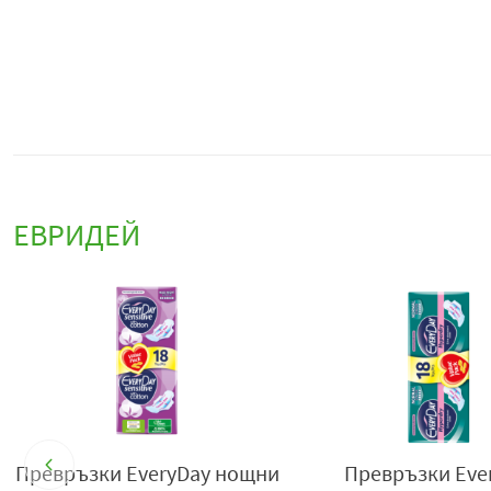
ЕВРИДЕЙ
Превръзки EveryDay нощни
Превръзки Eve