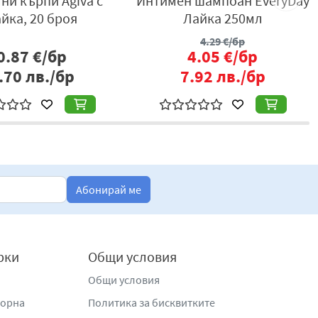
ни кърпи Agiva с
Интимен шампоан EveryDay
 заедно с вода, за да се образува пяна. Изплакнете
йка, 20 броя
Лайка 250мл
4.29
€/бр
0.87
€/бр
4.05
€/бр
.70
лв./бр
7.92
лв./бр
 бул. „Христофор Колумб“ 57, гр. София, България,
terfoodsbg.com
,
www.interfoodsbg.com
Абонирай ме
рки
Общи условия
Общи условия
жорна
Политика за бисквитките