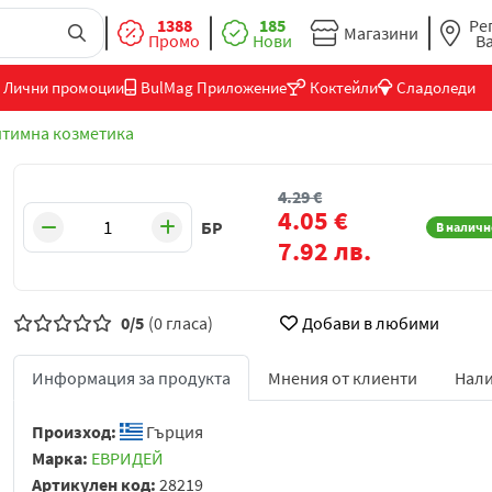
1388
185
Ре
Магазини
Промо
Нови
В
Лични промоции
BulMag Приложение
Коктейли
Сладоледи
тимна козметика
4.29
€
4.05
€
БР
В наличн
7.92
лв.
0/5
(0 гласа)
Добави в любими
Информация за продукта
Мнения от клиенти
Нали
Произход:
Гърция
Марка:
ЕВРИДЕЙ
Артикулен код:
28219