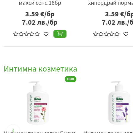
макси сенс.18бр
хипердрай норм
3.59
€/бр
3.59
€/б
7.02
лв./бр
7.02
лв./
Интимна козметика
НОВ