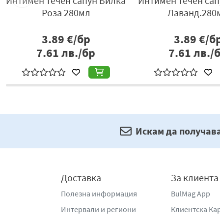
р
Интимен течен сапун Билка
Интимен течен сап
Роза 280мл
Лаванд.280
3.89
€/бр
3.89
€/б
7.61
лв./бр
7.61
лв./
Искам да получав
Доставка
За клиента
Полезна информация
BulMag App
Интервали и региони
Клиентска Ка