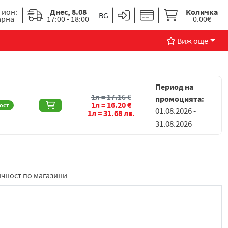
гион:
Днес, 8.08
Количка
арна
17:00 - 18:00
0.00€
Виж още
Период на
1л =
17.16
€
промоцията:
1л =
16.20
€
ост
01.08.2026 -
1л =
31.68
лв.
31.08.2026
чност по магазини