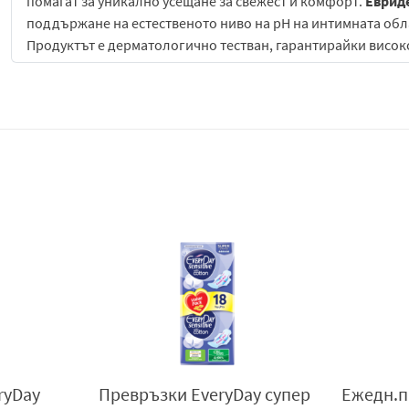
помагат за уникално усещане за свежест и комфорт.
Еврид
поддържане на естественото ниво на pH на интимната обла
Продуктът е дерматологично тестван, гарантирайки високо
В стремежа си да бъде в крак с непрекъснато променящит
EveryDay,
следва стриктно две основни тенденции: най-ви
отличават с:
Отлично качество – клас А в попиването.
Отлично съвместим с кожата състав
Сертифицирани по Oeko-Tex® Standard 100, за липса 
Дерматологично тествани.
Пионери в покриване специалните нужди на жените. П
дамските превръзки спрямо преди,
EveryDay
е единст
като Mini (20% по-къси от нормалната дължина) и Extra
двойно удължени крилца)
Интимен шампоан EveryDay с лайка
е нежен продукт за е
свежест и деликатна грижа за чувствителните зони на тяло
ryDay
Превръзки EveryDay супер
Ежедн.п
ефективно почистване, без да нарушава естествения бала