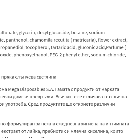
lfonate, glycerin, decyl glucoside, betaine, sodium
e, panthenol, chamomilа recutita ( matricaria), flower extract,
propanediol, tocopherol, tartaric acid, gluconic acid,Parfume (
oxide, phenoxyethanol, PEG-2 phenyl ether, sodium chloride,
и пряка слънчева светлина.
ма Mega Disposables S.A. Гамата с продукти от марката
евни дамски превръзки. Всички те се отличават с отлична
ри употреба. Сред продуктите ще откриете различни
ално формулиран за нежна ежедневна хигиена на интимната
с екстракт от лайка, пребиотик и млечна киселина, които