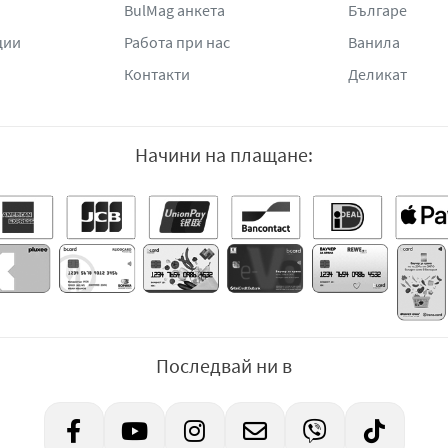
BulMag анкета
Българе
ции
Работа при нас
Ванила
Контакти
Деликат
Начини на плащане:
Последвай ни в