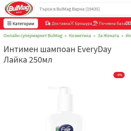
Категории
Доставка
Брошура
Почивна база
Онлайн супермаркет BulMag
Козметика
За Жената
Ин
Интимен шампоан EveryDay
Лайка 250мл
- 6%