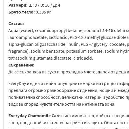
Размери:
Ш: 8 / В: 16 / Д: 4
Бруто тегло:
0.305 кг
Състав:
Aqua (water), cocamidopropyl betaine, sodium C14-16 olefin su
lauroamphoacetate, lactic acid, PEG-120 methyl glucose dioleat
alpha-glucan oligosaccharide, inulin, PEG -7 glyceryl cocoate, 
fragrance), sodium benzoate, potassium sorbate, sodium hydr
tetrasodium glutamate diacetate, citric acid.
Съхранение:
Да се съхранява на сухо и прохладно място, далеч от деца 
EveryDay е една от най-популярните марки на гръцката фир
предлага огромно разнообразие от дневни, нощни и ежедн
попивателна способност, деликатни материи и удобство п
видове според чувствителността на интимната зона.
Everyday Chamomile Care
е интимният гел, който е специ
зона, предлагайки естествена грижа и защита. Обогатен е 