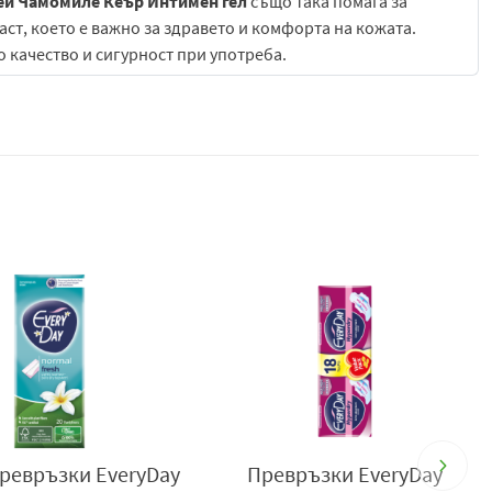
ей Чамомиле Кеър Интимен гел
също така помага за
ст, което е важно за здравето и комфорта на кожата.
 качество и сигурност при употреба.
е се потребности на съвременната жена,
брандът
соко качество и иновации. Продуктите с марка
EveryDay,
се
на вредни вещества.
оради очакванията за по-големи козметични ползи от
веният бранд, който включва в портфолиото си размери
 Long (по-дълги, в сравение с другите превръзки, и с
жедневна интимна хигиена, създаден с мисъл за комфорт,
то. Формулата му е разработена така, че да осигурява
ревръзки EveryDay
Превръзки EveryDay
нс на кожата, като същевременно оставя приятно усещане