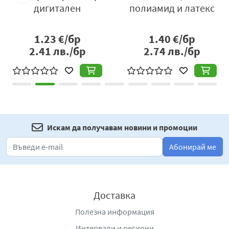
дигитален
полиамид и латекс
1.23
€/бр
1.40
€/бр
2.41
лв./бр
2.74
лв./бр
Искам да получавам новини и промоции
Абонирай ме
Доставка
Полезна информация
Интервали и региони