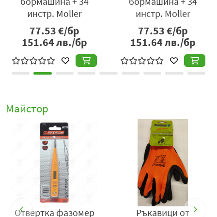
на + 34
бормашина + 34
бормашина
 Moller
инстр. Moller
инстр. Mo
€/бр
77.53
€/бр
77.53
€/
лв./бр
151.64
лв./бр
151.64
лв
Майстор
ти
Отвертка фазомер
Ръкавици от