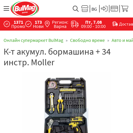
1371
173
Регион:
Пт, 7.08
Доста
Промо
Нови
Варна
09:00 - 10:00
Онлайн супермаркет BulMag
Свободно време
Авто и ма
К-т акумул. бормашина + 34
инстр. Moller