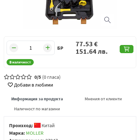
77.53
€
БР
151.64
лв.
В наличност
0/5
(0 гласа)
Добави в любими
Информация за продукта
Мнения от клиенти
Наличност по магазини
Произход:
Китай
Марка:
MOLLER