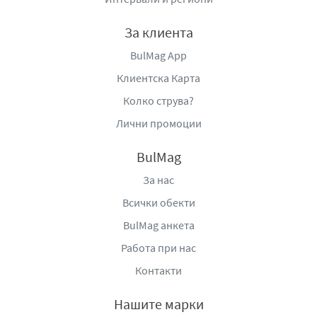
За клиента
BulMag App
Клиентска Карта
Колко струва?
Лични промоции
BulMag
За нас
Всички обекти
BulMag анкета
Работа при нас
Контакти
Нашите марки