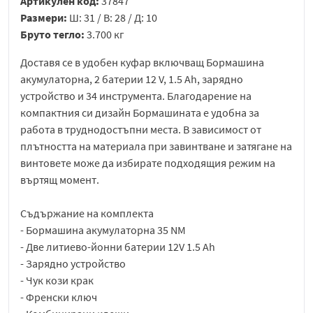
Артикулен код:
37847
Размери:
Ш: 31 / В: 28 / Д: 10
Бруто тегло:
3.700 кг
Доставя се в удобен куфар включващ Бормашина
акумулаторна, 2 батерии 12 V, 1.5 Ah, зарядно
устройство и 34 инструмента. Благодарение на
компактния си дизайн Бормашината е удобна за
работа в труднодостъпни места. В зависимост от
плътността на материала при завинтване и затягане на
винтовете може да избирате подходящия режим на
въртящ момент.
Съдържание на комплекта
- Бормашина акумулаторна 35 NM
- Две литиево-йонни батерии 12V 1.5 Ah
- Зарядно устройство
- Чук кози крак
- Френски ключ