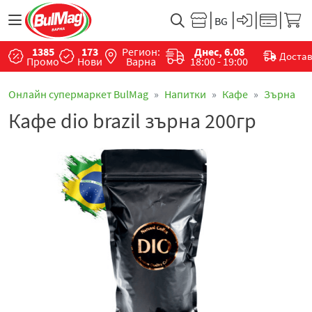
1385
173
Регион:
Днес, 6.08
Доста
Промо
Нови
Варна
18:00 - 19:00
Онлайн супермаркет BulMag
Напитки
Кафе
Зърна
Кафе dio brazil зърна 200гр