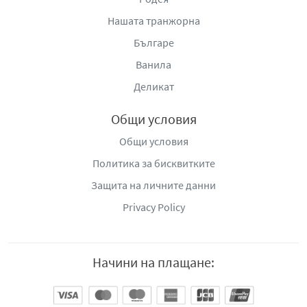
Нашата транжорна
Производител:
Пекарна за кафе „DIO“
Оператор: „Делта Шипинг Сървисиз“ ЕООД
Българе
Адрес: гр. Варна, ул. „Тодор Икономов“ №1
Ванила
Мобилен телефон: 0895/451-552
Деликат
e-mail:
office@coffeemarket.bg
www.coffeemarket.bg
Общи условия
Общи условия
Политика за бисквитките
Защита на личните данни
Privacy Policy
Начини на плащане: