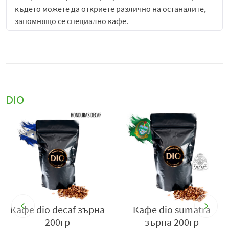
където можете да откриете различно на останалите,
запомнящо се специално кафе.
Наричано също и "ПЕРЛЕНО" кафе заради
специфичната закръгленост на ядката, дървото е
рядко с малко плододаване, понякога можете да
намерите само едно зърно на растение. Възможно е да
намерите едно кафено зърно в сред по-младите клони
DIO
на това растение. Заради закръгленото си зърно се
нарича Caracolito или „ПЕРЛЕНО КАФЕ“.
Това кафе е опитано при 89°C с екстракция от 25 ml за
24 секунди. Дегазирането на това кафе става за 48
часа. Кремът е с цвят на лешник с леки нюанси.
Ароматите са на препечен хляб и карамел, характерни
за бразилските кафета.
Кафето на зърна Dio Brazil
е висококачествено кафе,
Кафе dio decaf зърна
Кафе dio sumatra
вдъхновено от богатите кафеени традиции на
200гр
зърна 200гр