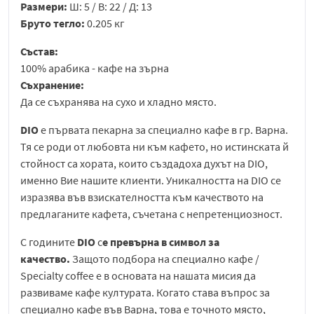
Размери:
Ш: 5 / В: 22 / Д: 13
Бруто тегло:
0.205 кг
Състав:
100% арабика - кафе на зърна
Съхранение:
Да се съхранява на сухо и хладно място.
DIO
е първата пекарна за специално кафе в гр. Варна.
Тя се роди от любовта ни към кафето, но истинската й
стойност са хората, които създадоха духът на DIO,
именно Вие нашите клиенти. Уникалността на DIO се
изразява във взискателността към качеството на
предлаганите кафета, съчетана с непретенциозност.
С годините
DIO
с
е превърна в символ за
качество.
Защото подбора на специално кафе /
Specialty coffee е в основата на нашата мисия да
развиваме кафе културата. Когато става въпрос за
специално кафе във Варна, това е точното място,