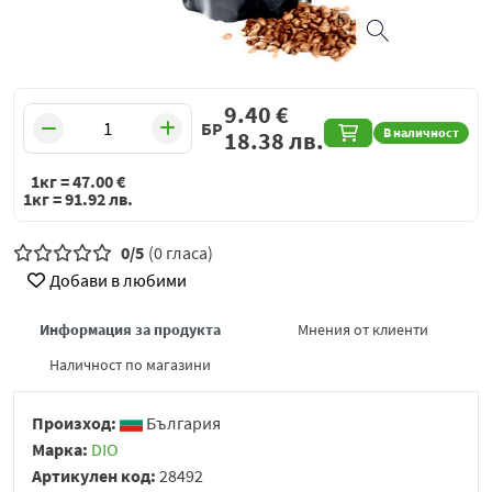
9.40
€
БР
В наличност
18.38
лв.
1кг =
47.00
€
1кг =
91.92
лв.
0/5
(0 гласа)
Добави в любими
Информация за продукта
Мнения от клиенти
Наличност по магазини
Произход:
България
Марка:
DIO
Артикулен код:
28492