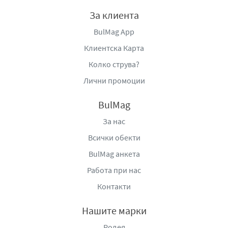
от хора, които предпочитат по-мек вкус, до ценители,
За клиента
търсещи характерния стил на качественото бразилско
кафе.
BulMag App
Клиентска Карта
Съчетавайки внимателно подбрани кафеени зърна,
богат аромат и кадифено мек вкусов профил с
Колко струва?
шоколадови и ядкови нюанси, Кафе на зърна Dio Brazil
Лични промоции
предлага автентично кафеено изживяване,
вдъхновено от едни от най-добрите кафеени
BulMag
плантации в Бразилия и създадено за всеки, който
За нас
цени качеството във всяка чаша.
Всички обекти
Представя се добре за еспресо и капучино.
BulMag анкета
Вид: Арабика
Работа при нас
Сорт: Caracolito
Контакти
Ниво на изпичане: CITI / MEDIUM
Произход: Бразилия, Южна Америка
Нашите марки
Реколта: LOT 25/26
Процес на сушене: washed
Родея