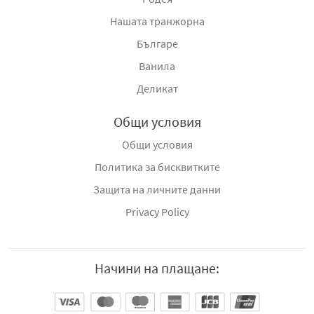
Оператор: „Делта Шипинг Сървисиз“ ЕООД
Адрес: гр. Варна, ул. „Тодор Икономов“ №1
Нашата транжорна
Мобилен телефон: 0895/451-552
Българе
e-mail:
office@coffeemarket.bg
Ванила
www.coffeemarket.bg
Деликат
Общи условия
Общи условия
Политика за бисквитките
Защита на личните данни
Privacy Policy
Начини на плащане: