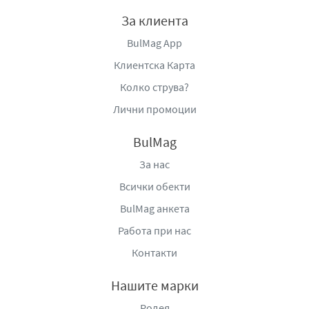
както у дома, така и в офис среда, особено за хора,
За клиента
които предпочитат по-плътно, меко и
BulMag App
нискокиселинно кафе с ясно изразен характер.
Клиентска Карта
Със своя балансиран вкус, шоколадово-ядкови
Колко струва?
нюанси и лек пикантен акцент, Кафе на зърна Dio India
Plantation Mysore предлага класическо и хармонично
Лични промоции
кафеено изживяване, вдъхновено от традициите на
индийските плантации и създадено за стабилно и
BulMag
приятно ежедневие в чашата кафе.
За нас
Вид: Арабика
Всички обекти
Ниво на изпичане:
FULL CITI / MEDIUM+
BulMag анкета
Произход: India
Работа при нас
Реколта: LOT 25
Процес на сушене: Измита
ядка
Контакти
Качество: Специално кафе / Specialty coffee - very good
Нашите марки
Производител:
Пекарна за кафе „DIO“
Родея