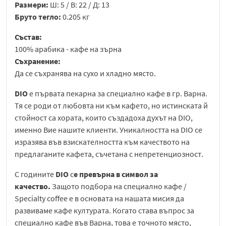
Размери:
Ш: 5 / В: 22 / Д: 13
Бруто тегло:
0.205 кг
Състав:
100% арабика - кафе на зърна
Съхранение:
Да се съхранява на сухо и хладно място.
DIO
е първата пекарна за специално кафе в гр. Варна.
Тя се роди от любовта ни към кафето, но истинската й
стойност са хората, които създадоха духът на DIO,
именно Вие нашите клиенти. Уникалността на DIO се
изразява във взискателността към качеството на
предлаганите кафета, съчетана с непретенциозност.
С годините
DIO
с
е превърна в символ за
качество.
Защото подбора на специално кафе /
Specialty coffee е в основата на нашата мисия да
развиваме кафе културата. Когато става въпрос за
специално кафе във Варна, това е точното място,