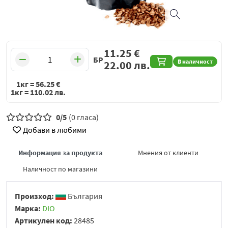
11.25
€
БР
В наличност
22.00
лв.
1кг =
56.25
€
1кг =
110.02
лв.
0/5
(0 гласа)
Добави в любими
Информация за продукта
Мнения от клиенти
Наличност по магазини
Произход:
България
Марка:
DIO
Артикулен код:
28485