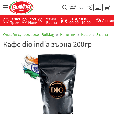
1369
159
Регион:
Пн, 10.08
Доста
Промо
Нови
Варна
09:00 - 10:00
Онлайн супермаркет BulMag
Напитки
Кафе
Зърна
Кафе dio india зърна 200гр