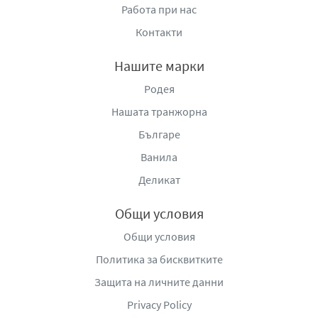
Работа при нас
Начин на приготвяне:
Добавете 2 лъжички (13.5g)
Контакти
NESQUIK® разтворима какаова напитка в чаша студено
или топло нискомаслено
мляко
(200ml) и
Нашите марки
разбъркайте.
Родея
Дистрибутор
: „Нестле България“ АД, гр. София 1360,
Нашата транжорна
България, бул. „Европа“ 128, тел.: 080016666
Българе
(безплатен от цялата страна), e-
mail:
Nestle.Bulgaria@bg.nestle.com
;
www.nestle.bg
.
Ванила
Деликат
Общи условия
Общи условия
Политика за бисквитките
Защита на личните данни
Privacy Policy