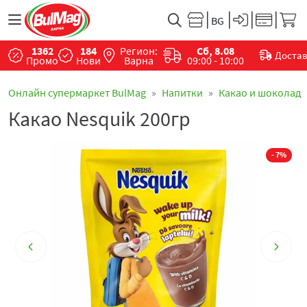
1362
184
Регион:
Сб, 8.08
Доста
Промо
Нови
Варна
09:00 - 10:00
Онлайн супермаркет BulMag
Напитки
Какао и шоколад
Какао Nesquik 200гр
- 7%