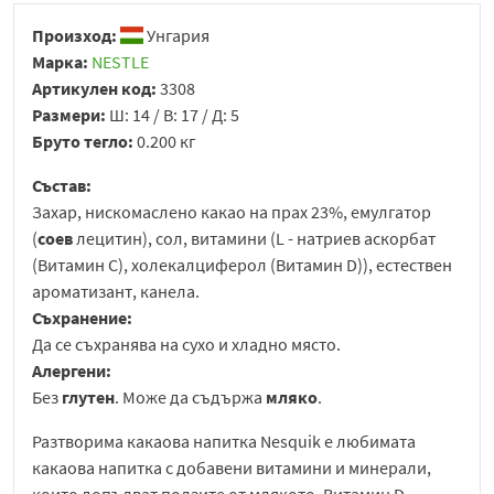
Произход:
Унгария
Марка:
NESTLE
Артикулен код:
3308
Размери:
Ш: 14 / В: 17 / Д: 5
Бруто тегло:
0.200 кг
Състав:
Захар, нискомаслено какао на прах 23%, емулгатор
(
соев
лецитин), сол, витамини (L - натриев аскорбат
(Витамин С), холекалциферол (Витамин D)), естествен
ароматизант, канела.
Съхранение:
Да се съхранява на сухо и хладно място.
Алергени:
Без
глутен
. Може да съдържа
мляко
.
Разтворима какаова напитка Nesquik е любимата
какаова напитка с добавени витамини и минерали,