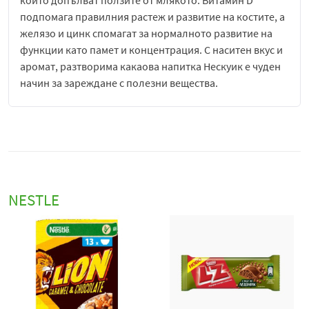
които допълват ползите от млякото. Витамин D
подпомага правилния растеж и развитие на костите, а
желязо и цинк спомагат за нормалното развитие на
функции като памет и концентрация. С наситен вкус и
аромат, разтворима какаова напитка Нескуик е чуден
начин за зареждане с полезни вещества.
Любимата какаова напитка NESQUIK® съдържа OPTI-
START™ - уникална комбинация от витамини и
минерали, които допълват ползите от млякото.
NESQUIK® OPTI-START™ съдържа Витамин D, който
подпомага правилния растеж и развитие на костите,
както и Желязо и Цинк, които спомагат за нормалното
NESTLE
развитие на функции като памет и концентрация.
Добавете съдържанието на едно пакетче в чаша
студено или топло нискомаслено
мляко
(200ml),
разбъркайте и се насладете.
Какао
Nestlé Nesquik
е популярна какаова напитка на
прах, създадена да превърне всяка чаша
мляко
в