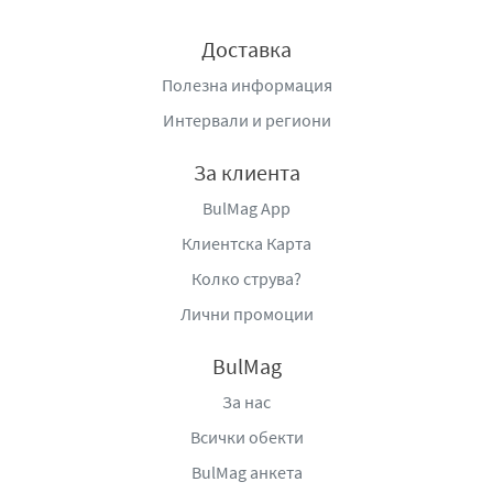
запазването на неговия аромат, свежест и качество
при правилно съхранение. Това позволява всяка
Доставка
порция да бъде също толкова вкусна и ароматна,
колкото първата.
Полезна информация
Интервали и региони
Nestlé Nesquik е марка, позната в много държави по
света и предпочитана от поколения потребители
За клиента
заради своя отличителен вкус и лесно приготвяне.
Благодарение на високото си качество и приятния
BulMag App
шоколадов аромат, какаото се е превърнало в любима
Клиентска Карта
напитка за цялото семейство и е подходящо за
Колко струва?
ежедневна употреба.
Лични промоции
Какао
Nestlé Nesquik
е отличен избор за всички, които
искат бързо и лесно да приготвят вкусна какаова
BulMag
напитка с богат шоколадов вкус. Със своята лесна
За нас
разтворимост, приятен аромат и разнообразни
възможности за приложение в кухнята, то е чудесно
Всички обекти
допълнение към всяко домакинство и предлага
BulMag анкета
наслада във всяка чаша.