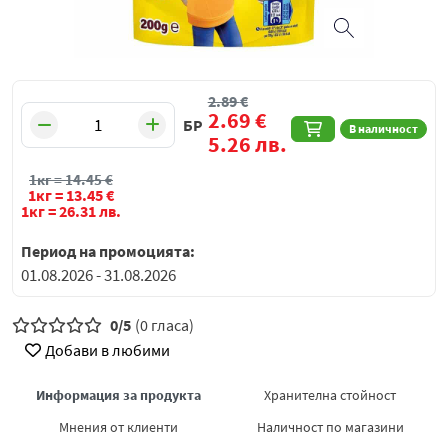
2.89
€
2.69
€
БР
В наличност
5.26
лв.
1кг =
14.45
€
1кг =
13.45
€
1кг =
26.31
лв.
Период на промоцията:
01.08.2026 - 31.08.2026
0/5
(0 гласа)
Добави в любими
Информация за продукта
Хранителна стойност
Мнения от клиенти
Наличност по магазини