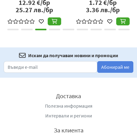
12.92
€/бр
1.72
€/бр
25.27
лв./бр
3.36
лв./бр
Искам да получавам новини и промоции
Абонирай ме
Доставка
Полезна информация
Интервали и региони
За клиента