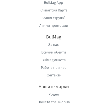
BulMag App
Клиентска Карта
Колко струва?
Лични промоции
BulMag
За нас
Всички обекти
BulMag анкета
Работа при нас
Контакти
Нашите марки
Родея
Нашата транжорна