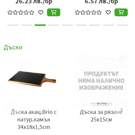
26.23
лв./бр
6.57
лв./бр
Дъски
ка
Дъска акац.Brio с
Дъска за рязане
натур.камък
25x15см
34x18х1,5cm