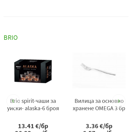
BRIO
%
а
Brio spirit-чаши за
Вилица за основно
уиски- alaska-6 броя
хранене OMEGA 3 бр
13.41
€/бр
3.36
€/бр