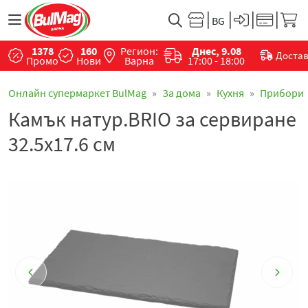
1378
160
Регион:
Днес, 9.08
Доста
Промо
Нови
Варна
17:00 - 18:00
Онлайн супермаркет BulMag
За дома
Кухня
Прибори
Камък натур.BRIO за сервиране
32.5x17.6 см