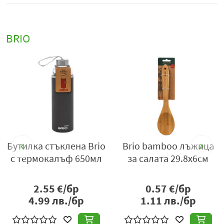
BRIO
Бутилка стъклена Brio
Brio bamboo лъжица
с термокалъф 650мл
за салата 29.8х6см
2.55
€/бр
0.57
€/бр
4.99
лв./бр
1.11
лв./бр