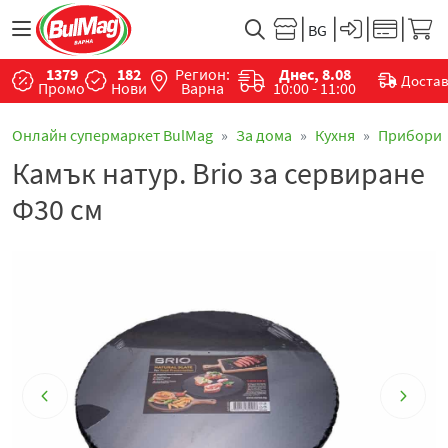
1379
182
Регион:
Днес, 8.08
Доста
Промо
Нови
Варна
10:00 - 11:00
Онлайн супермаркет BulMag
За дома
Кухня
Прибори
Камък натур. Brio за сервиране
Ф30 см