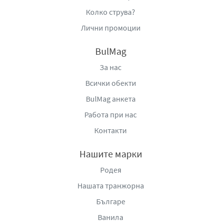
Колко струва?
Лични промоции
BulMag
За нас
Всички обекти
BulMag анкета
Работа при нас
Контакти
Нашите марки
Родея
Нашата транжорна
Българе
Ванила