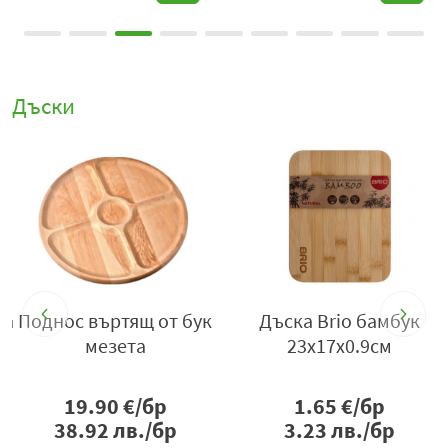
Дъски
ка
Поднос въртящ от бук
Дъска Brio бамбук
мезета
23x17x0.9см
19.90
€/бр
1.65
€/бр
38.92
лв./бр
3.23
лв./бр