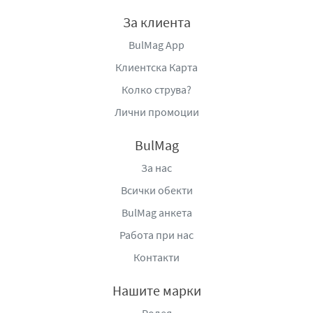
За клиента
BulMag App
Клиентска Карта
Колко струва?
Лични промоции
BulMag
За нас
Всички обекти
BulMag анкета
Работа при нас
Контакти
Нашите марки
Родея