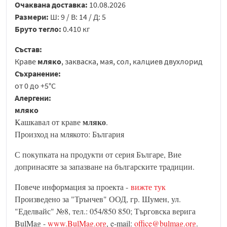
Очаквана доставка:
10.08.2026
Размери:
Ш: 9 / В: 14 / Д: 5
Бруто тегло:
0.410 кг
Състав:
Краве
мляко
, закваска, мая, сол, калциев двухлорид
Съхранение:
от 0 до +5°C
Алергени:
мляко
мляко
Kашкавал от краве
.
Произход на млякото: България
С покупката на продукти от серия Българе, Вие
допринасяте за запазване на българските традиции.
Повече информация за проекта -
вижте тук
Произведено за "Трънчев" ООД, гр. Шумен, ул.
"Еделвайс" №8, тел.: 054/850 850; Търговска верига
BulMag -
www.BulMag.org
, e-mail:
office@bulmag.org
.