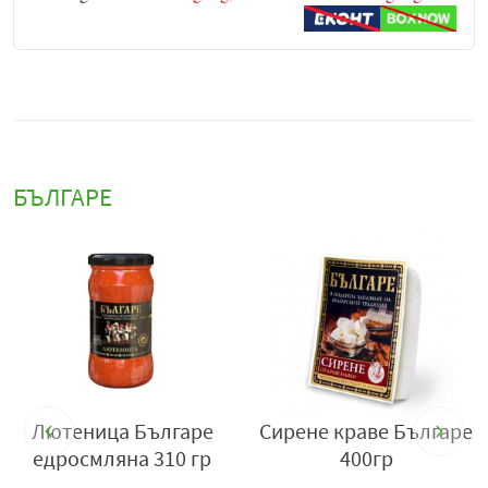
БЪЛГАРЕ
0
Лютеница Българе
Сирене краве Българе
едросмляна 310 гр
400гр