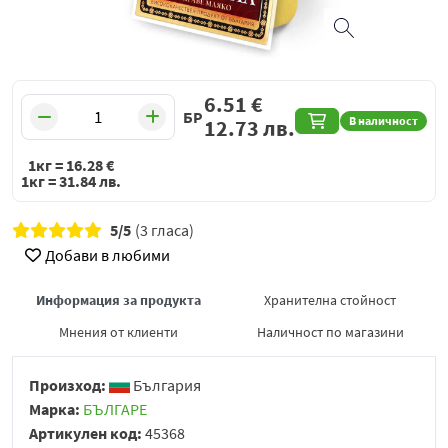
6.51
€
БР
В наличност
12.73
лв.
1кг =
16.28
€
1кг =
31.84
лв.
5/5
(3 гласа)
Добави в любими
Информация за продукта
Хранителна стойност
Мнения от клиенти
Наличност по магазини
Произход:
България
Марка:
БЪЛГАРЕ
Артикулен код:
45368