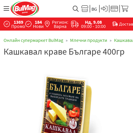
1369
184
Регион:
Нд, 9.08
Доста
Промо
Нови
Варна
09:00 - 10:00
Онлайн супермаркет BulMag
Млечни продукти
Кашкава
Кашкавал краве Българе 400гр