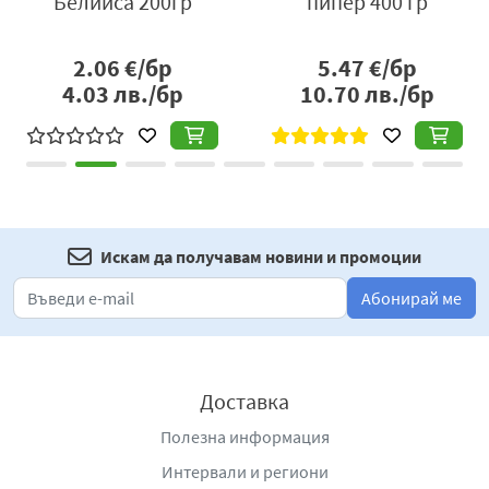
р
Белииса 200гр
пипер 400 гр
2.06
€/бр
5.47
€/бр
4.03
лв./бр
10.70
лв./бр
Искам да получавам новини и промоции
Абонирай ме
Доставка
Полезна информация
Интервали и региони