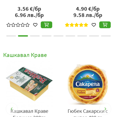
3.56
€/бр
4.90
€/бр
6.96
лв./бр
9.58
лв./бр
Кашкавал Краве
Кашкавал Краве
Гюбек Сакарски с