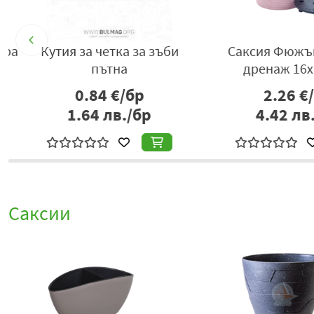
а
Кутия за четка за зъби
Саксия Фюжън н
пътна
дренаж 16х14
0.84
€/бр
2.26
€/б
1.64
лв./бр
4.42
лв./
Саксии