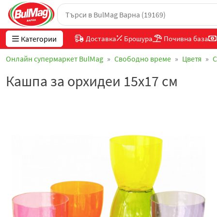
Категории
Доставка
Брошура
Почивна база
Онлайн супермаркет BulMag
Свободно време
Цветя
С
Кашпа за орхидеи 15х17 см