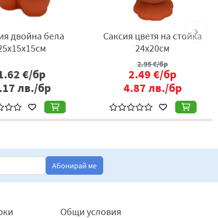
ия двойна бела
Саксия цветя на стойка
25х15х15см
24х20см
2.95
€/бр
1.62
€/бр
2.49
€/бр
.17
лв./бр
4.87
лв./бр
Абонирай ме
рки
Общи условия