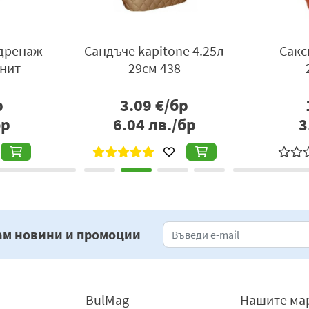
 дренаж
Сандъче kapitone 4.25л
Сакс
анит
29см 438
р
3.09
€/бр
бр
6.04
лв./бр
3
ам новини и промоции
BulMag
Нашите ма