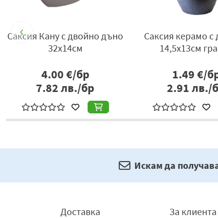
Саксия Кану с двойно дъно
Саксия керамо с
32х14см
14,5х13см гр
4.00
€/бр
1.49
€/б
7.82
лв./бр
2.91
лв./
Искам да получав
Доставка
За клиента