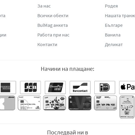
За нас
Родея
рта
Всички обекти
Нашата тран
BulMag анкета
Българе
ции
Работа при нас
Ванила
Контакти
Деликат
Начини на плащане:
Последвай ни в