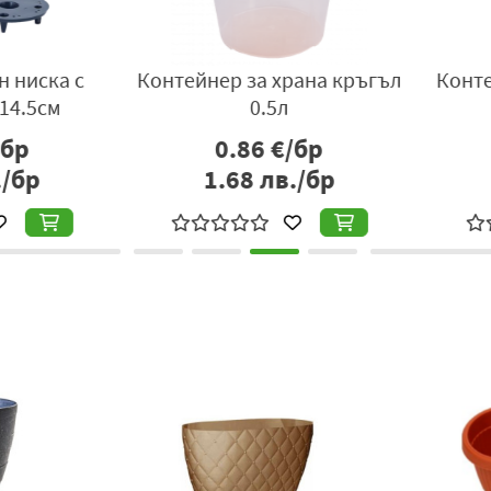
иска с
Контейнер за храна кръгъл
Контейн
.5см
0.5л
р
0.86
€/бр
бр
1.68
лв./бр
3