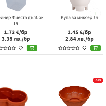
ер Фиеста дълбок
Купа за миксер 1л
1л
1.73
€/бр
1.45
€/бр
.38
лв./бр
2.84
лв./бр
- 16%