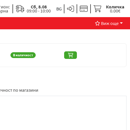
гион:
Сб, 8.08
Количка
арна
09:00 - 10:00
0.00€
Виж още
В наличност
чност по магазини