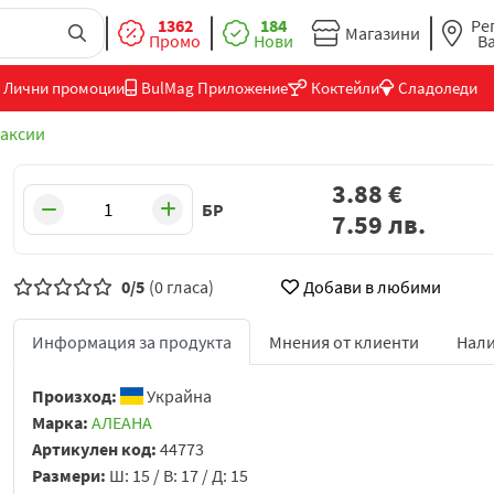
1362
184
Ре
Магазини
Промо
Нови
В
Лични промоции
BulMag Приложение
Коктейли
Сладоледи
аксии
3.88
€
БР
7.59
лв.
0/5
(0 гласа)
Добави в любими
Информация за продукта
Мнения от клиенти
Нали
Произход:
Украйна
Марка:
АЛЕАНА
Артикулен код:
44773
Размери:
Ш: 15 / В: 17 / Д: 15