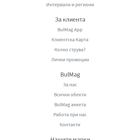
Интервали и региони
За клиента
BulMag App
Клиентска Карта
Колко струва?
Лични промоции
BulMag
За нас
Всички обекти
BulMag анкета
Работа при нас
Контакти
Нашите марки