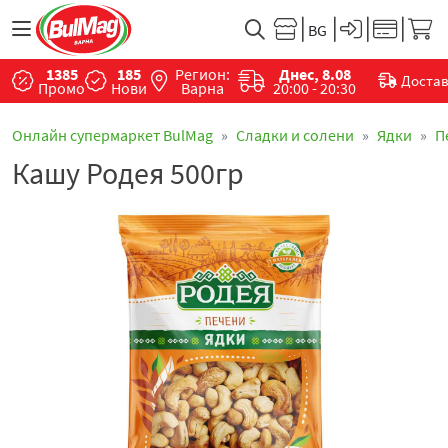
1385
185
Регион:
Днес, 8.08
Доста
Промо
Нови
Варна
20:00 - 20:30
Онлайн супермаркет BulMag
Сладки и солени
Ядки
П
Кашу Родея 500гр