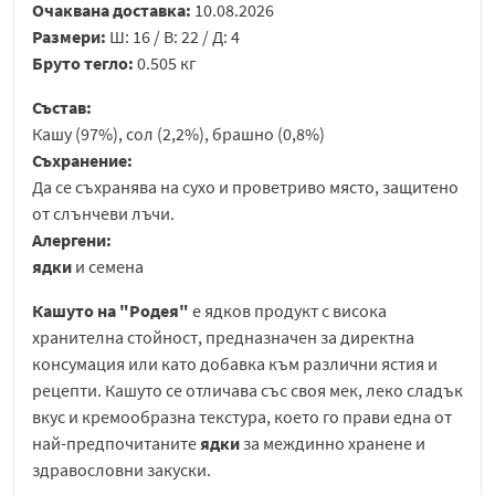
Очаквана доставка:
10.08.2026
Размери:
Ш: 16 / В: 22 / Д: 4
Бруто тегло:
0.505 кг
Състав:
Кашу (97%), сол (2,2%), брашно (0,8%)
Съхранение:
Да се съхранява на сухо и проветриво място, защитено
от слънчеви лъчи.
Алергени:
ядки
и семена
Кашуто на "Родея"
е ядков продукт с висока
хранителна стойност, предназначен за директна
консумация или като добавка към различни ястия и
рецепти. Кашуто се отличава със своя мек, леко сладък
вкус и кремообразна текстура, което го прави една от
най-предпочитаните
ядки
за междинно хранене и
здравословни закуски.