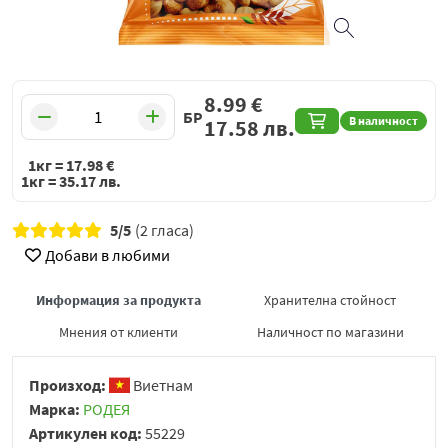
8.99
€
БР
В наличност
17.58
лв.
1кг =
17.98
€
1кг =
35.17
лв.
5/5
(2 гласа)
Добави в любими
Информация за продукта
Хранителна стойност
Мнения от клиенти
Наличност по магазини
Произход:
Виетнам
Марка:
РОДЕЯ
Артикулен код:
55229