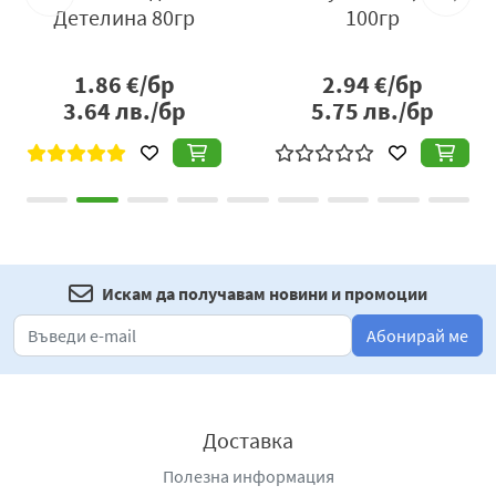
Детелина 80гр
100гр
1.86
€/бр
2.94
€/бр
3.64
лв./бр
5.75
лв./бр
Искам да получавам новини и промоции
Абонирай ме
Доставка
Полезна информация