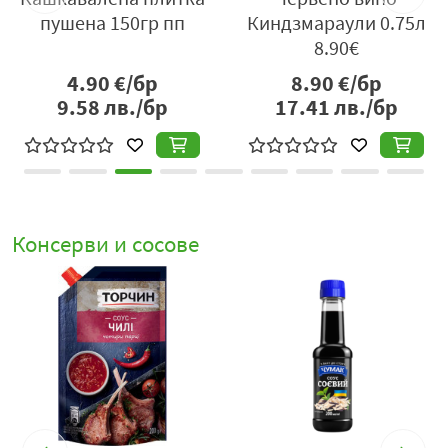
пушена 150гр пп
Киндзмараули 0.75л
8.90€
4.90
€/бр
8.90
€/бр
9.58
лв./бр
17.41
лв./бр
Консерви и сосове