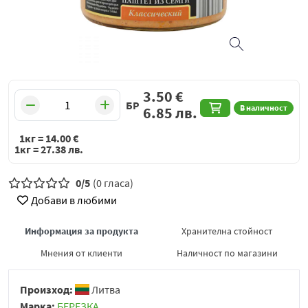
3.50
€
БР
В наличност
6.85
лв.
1кг =
14.00
€
1кг =
27.38
лв.
0/5
(0 гласа)
Добави в любими
Информация за продукта
Хранителна стойност
Мнения от клиенти
Наличност по магазини
Произход:
Литва
Марка:
БЕРЕЗКА