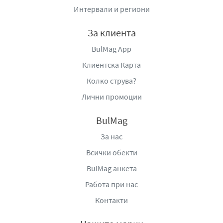
Интервали и региони
За клиента
BulMag App
Клиентска Карта
Колко струва?
Лични промоции
BulMag
За нас
Всички обекти
BulMag анкета
Работа при нас
Контакти