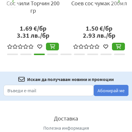
Сос чили Торчин 200
Соев сос чумак 200мл
гр
1.69
€/бр
1.50
€/бр
3.31
лв./бр
2.93
лв./бр
Искам да получавам новини и промоции
Абонирай ме
Доставка
Полезна информация