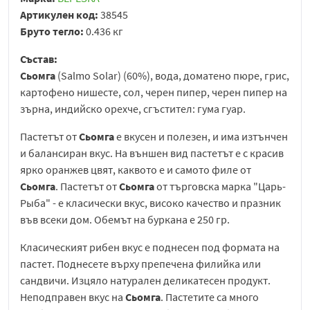
Артикулен код:
38545
Бруто тегло:
0.436 кг
Състав:
Сьомга
(Salmo Solar) (60%), вода, доматено пюре, грис,
картофено нишесте, сол, черен пипер, черен пипер на
зърна, индийско орехче, сгъстител: гума гуар.
Пастетът от
Сьомга
е вкусен и полезен, и има изтънчен
и балансиран вкус. На външен вид пастетът е с красив
ярко оранжев цвят, каквото е и самото филе от
Сьомга
. Пастетът от
Сьомга
от търговска марка "Царь-
Рыба" - е класически вкус, високо качество и празник
във всеки дом. Обемът на буркана е 250 гр.
Класическият рибен вкус е поднесен под формата на
пастет. Поднесете върху препечена филийка или
сандвичи. Изцяло натурален деликатесен продукт.
Неподправен вкус на
Сьомга
. Пастетите са много