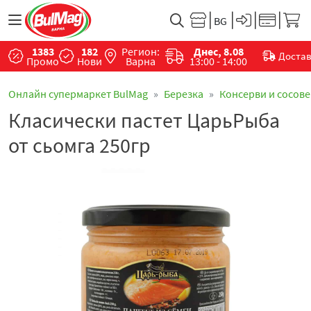
1383
182
Регион:
Днес, 8.08
Доста
Промо
Нови
Варна
13:00 - 14:00
Онлайн супермаркет BulMag
Березка
Консерви и сосове
Класически пастет ЦарьРыба
от сьомга 250гр