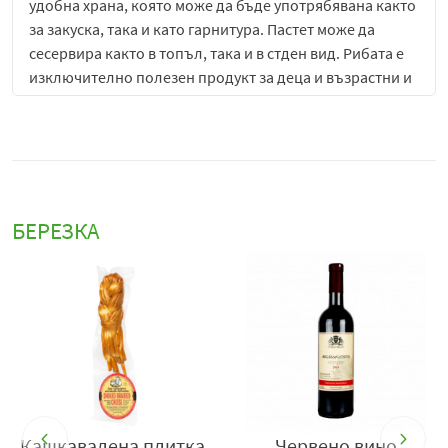
удобна храна, която може да бъде употрябявана както
за закуска, така и като гарнитура. Пастет може да
сесервира както в топъл, така и в стден вид. Рибата е
изключително полезен продукт за деца и възрастни и
съдържанието и на омега 3 мастни киселини я прави
незаменим продукт.
Условия за съхранение:
Да се съхранява при
температура от 0°С до +25°С. След отваряне да се
съхранява в хладилник при температура от 0°С до +6°С
БЕРЕЗКА
и да се консумира в рамките на 48 часа.
В
Вносител:
Берьозка Трейдинг ЕООД, село Бенковски,
област Варна, България, тел:
+359877666296,
www.berezka.bg
Кашкавалена плитка
Червено вино