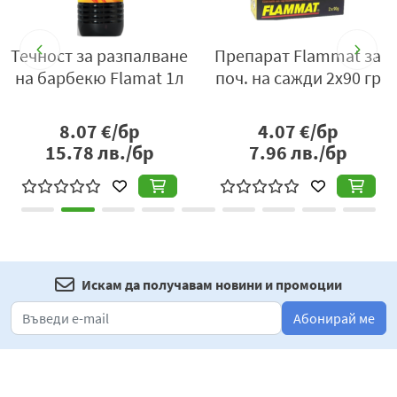
Течност за разпалване
Препарат Flammat за
на барбекю Flamat 1л
поч. на сажди 2х90 гр
8.07
€/бр
4.07
€/бр
15.78
лв./бр
7.96
лв./бр
Искам да получавам новини и промоции
Абонирай ме