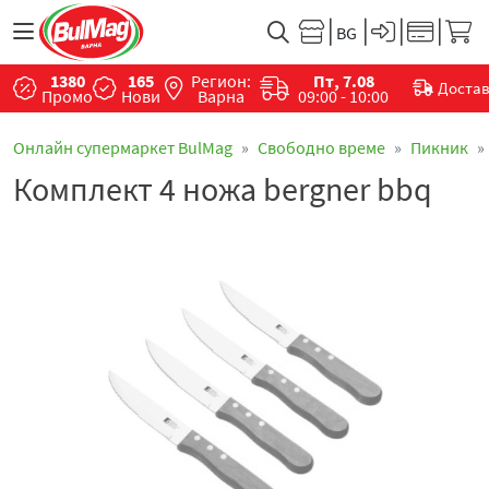
1380
165
Регион:
Пт, 7.08
Доста
Промо
Нови
Варна
09:00 - 10:00
Онлайн супермаркет BulMag
Свободно време
Пикник
Комплект 4 ножа bergner bbq