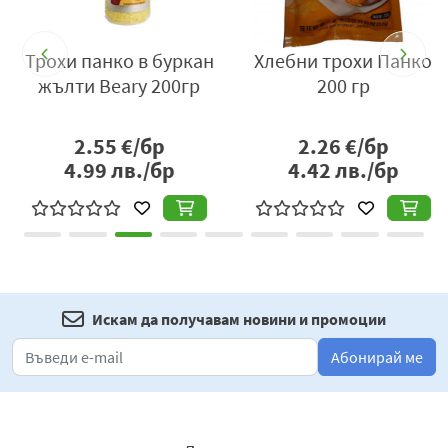
месо, зеленчуци, ориз или нудъли, както и като
компонент в маринати и дресинги. Малко количество
Трохи панко в буркан
Хлебни трохи Панко
е достатъчно, за да придаде дълбочина и характер на
жълти Beary 200гр
200 гр
всяко ястие, като същевременно позволява контрол
върху нивото на пикантност.
2.55
€/бр
2.26
€/бр
В корейската кухня gochujang често участва в
4.99
лв./бр
4.42
лв./бр
емблематични рецепти като bibimbap, tteokbokki и
различни пикантни супи и яхнии. Тя служи като
основен вкусов носител, който свързва останалите
съставки и създава хармония между сладко, солено,
люто и умами.
Текстурата на пастата е гладка и плътна, което
Искам да получавам новини и промоции
позволява лесно смесване с други съставки и
Абонирай ме
равномерно разпределение в ястията. Това я прави
удобна за директна употреба или като основа за по-
сложни сосови композиции.