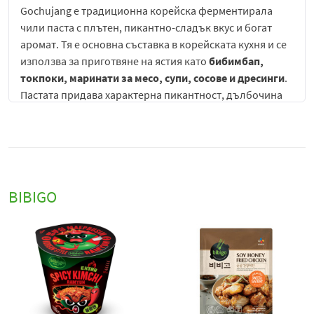
Gochujang е традиционна корейска ферментирала
чили паста с плътен, пикантно-сладък вкус и богат
аромат. Тя е основна съставка в корейската кухня и се
използва за приготвяне на ястия като
бибимбап,
токпоки, маринати за месо, супи, сосове и дресинги
.
Пастата придава характерна пикантност, дълбочина
на вкуса и леко сладък баланс на различни азиатски
ястия.
Корейска чили паста
Bibigo
Gochujang
е традиционна
корейска ферментирала подправка с богат, плътен и
многопластов вкус, която съчетава пикантност, лека
BIBIGO
сладост и дълбоки умами нотки. Тя е една от
основните съставки в корейската кухня и се използва
като база за множество ястия, сосове и маринати,
придавайки им характерен, автентичен и
разпознаваем вкус.
Gochujang се отличава със своята гъста, пастообразна