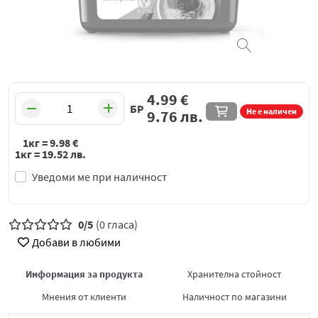
4.99
€
БР
Не е наличен
9.76
лв.
1кг =
9.98
€
1кг =
19.52
лв.
Уведоми ме при наличност
0/5
(0 гласа)
Добави в любими
Информация за продукта
Хранителна стойност
Мнения от клиенти
Наличност по магазини