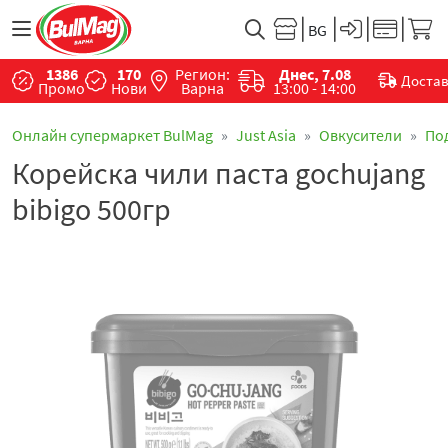
1386
170
Регион:
Днес, 7.08
Доста
Промо
Нови
Варна
13:00 - 14:00
Онлайн супермаркет BulMag
Just Asia
Овкусители
По
Корейска чили паста gochujang
bibigo 500гр