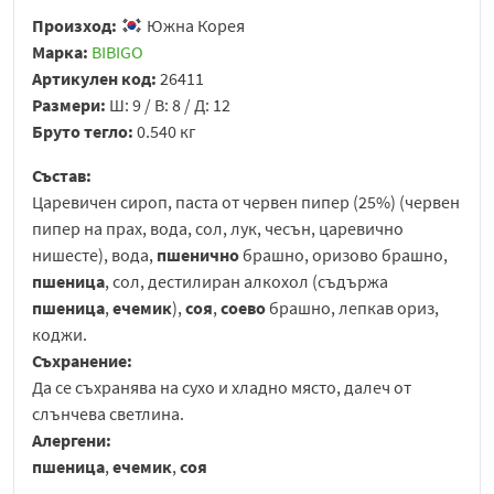
Произход:
Южна Корея
Марка:
BIBIGO
Артикулен код:
26411
Размери:
Ш: 9 / В: 8 / Д: 12
Бруто тегло:
0.540 кг
Състав:
Царевичен сироп, паста от червен пипер (25%) (червен
пипер на прах, вода, сол, лук, чесън, царевично
нишесте), вода,
пшенично
брашно, оризово брашно,
пшеница
, сол, дестилиран алкохол (съдържа
пшеница
,
ечемик
),
соя
,
соево
брашно, лепкав ориз,
коджи.
Съхранение:
Да се съхранява на сухо и хладно място, далеч от
слънчева светлина.
Алергени:
пшеница
,
ечемик
,
соя