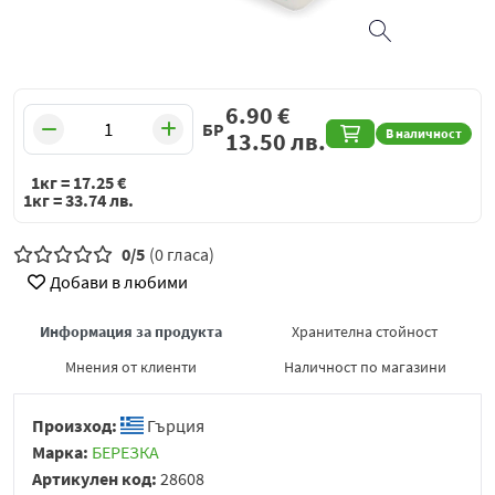
6.90
€
БР
В наличност
13.50
лв.
1кг =
17.25
€
1кг =
33.74
лв.
0/5
(0 гласа)
Добави в любими
Информация за продукта
Хранителна стойност
Мнения от клиенти
Наличност по магазини
Произход:
Гърция
Марка:
БЕРЕЗКА
Артикулен код:
28608