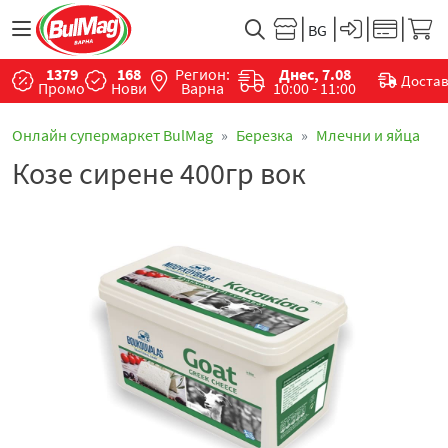
1379
168
Регион:
Днес, 7.08
Доста
Промо
Нови
Варна
10:00 - 11:00
Онлайн супермаркет BulMag
Березка
Млечни и яйца
Козе сирене 400гр вок