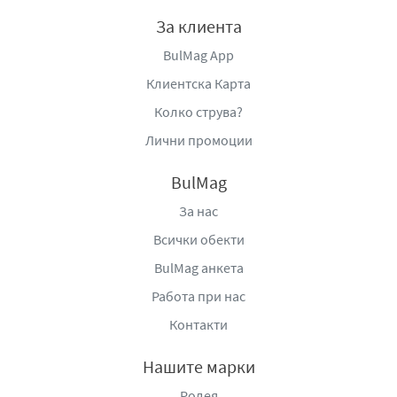
За клиента
BulMag App
Клиентска Карта
Колко струва?
Лични промоции
BulMag
За нас
Всички обекти
BulMag анкета
Работа при нас
Контакти
Нашите марки
Родея