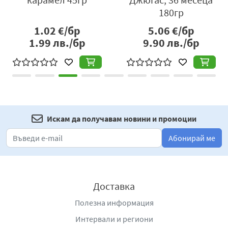
180гр
1.02
€/бр
5.06
€/бр
1.99
лв./бр
9.90
лв./бр
Искам да получавам новини и промоции
Абонирай ме
Доставка
Полезна информация
Интервали и региони