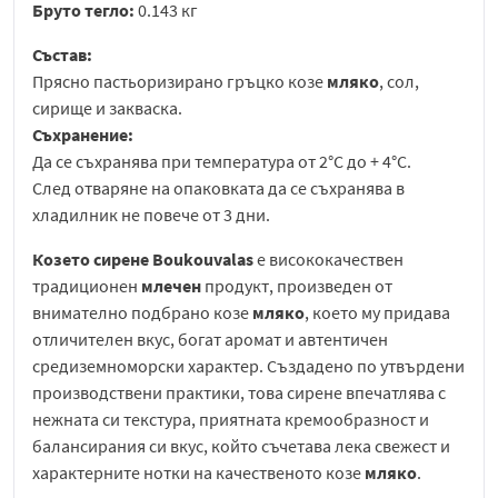
Бруто тегло:
0.143 кг
Състав:
Прясно пастьоризирано гръцко козе
мляко
, сол,
сирище и закваска.
Съхранение:
Да се съхранява при температура от 2°С до + 4°С.
След отваряне на опаковката да се съхранява в
хладилник не повече от 3 дни.
Козето сирене Boukouvalas
е висококачествен
традиционен
млечен
продукт, произведен от
внимателно подбрано козе
мляко
, което му придава
отличителен вкус, богат аромат и автентичен
средиземноморски характер. Създадено по утвърдени
производствени практики, това сирене впечатлява с
нежната си текстура, приятната кремообразност и
балансирания си вкус, който съчетава лека свежест и
характерните нотки на качественото козе
мляко
.