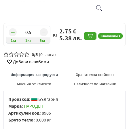
2.75
€
КГ
В наличност
5.38
лв.
1кг
2кг
5кг
0/5
(0 гласа)
Добави в любими
Информация за продукта
Хранителна стойност
Мнения от клиенти
Наличност по магазини
Произход:
България
Марка:
НАРОДЕН
Артикулен код:
8905
Бруто тегло:
0.000 кг