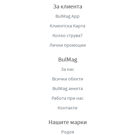
mail:
office@bella.bg
,
www.bella.bg
.
За клиента
BulMag App
Клиентска Карта
Колко струва?
Лични промоции
BulMag
За нас
Всички обекти
BulMag анкета
Работа при нас
Контакти
Нашите марки
Родея