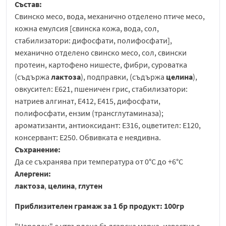
Състав:
Свинско месо, вода, механично отделено птиче месо,
кожна емулсия [свинска кожа, вода, сол,
стабилизатори: дифосфати, полифосфати],
механично отделено свинско месо, сол, свински
протеин, картофено нишесте, фибри, суроватка
(съдържа
лактоза
), подправки, (съдържа
целина
),
овкусител: E621, пшеничен грис, стабилизатори:
натриев алгинат, E412, E415, дифосфати,
полифосфати, ензим (трансглутаминаза);
ароматизанти, антиоксидант: E316, оцветител: E120,
консервант: E250. Обвивката е неядивна.
Съхранение:
Да се съхранява при температура от 0°C до +6°C
Алергени:
лактоза
,
целина
,
глутен
Приблизителен грамаж за 1 бр продукт: 100гр