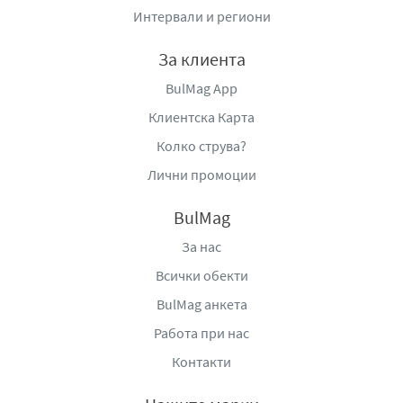
на семейство Антонели и е синтез на традиция и
Интервали и региони
иновация, страст за работа и дух, на саможертва,
своевременно съединени да осъществят раждането на
За клиента
рецептата за успех.
BulMag App
Антонели предлагат първи на пазара кроасани с
кремове и конфитюри, създават продукти с двойна
Клиентска Карта
плънка от различни вкусове, съобразени с качеството
Колко струва?
и предпочитанията на потребителите. Всички тези
Лични промоции
иновативни продукти, както и традиционните с
мляко
и шоколадов вкус радват потребителите на Антонели.
BulMag
Да не забравяме и сезонните продукти по време на
празници като Великден и Коледа.
За нас
Фирмата стриктно спазва изискванията във връзка с
Всички обекти
нуждите и здравето на потребителите, всички
BulMag анкета
продукти са реализирани без хидрогенирани мазнини,
и създава нова линия на кроасаните - без захар.
Работа при нас
Контакти
Дистрибутор
: НИКО-86, гр. София 1528, жк. Дружба,
бул. Искърско шосе 7, Търговски Център Европа, тел.: