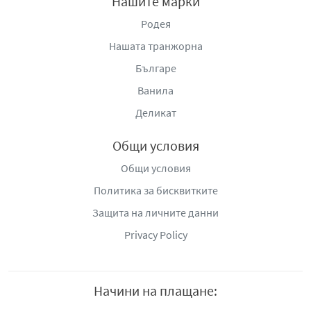
Нашите марки
02 978 00 22 e-mail:
eshop@niko-86.com
,
www.niko-
86.com
.
Родея
Нашата транжорна
Българе
Ванила
Деликат
Общи условия
Общи условия
Политика за бисквитките
Защита на личните данни
Privacy Policy
Начини на плащане: