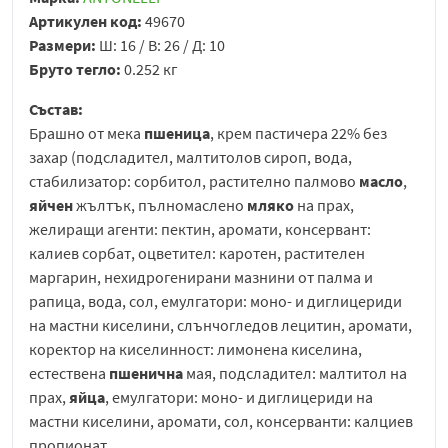
Артикулен код:
49670
Размери:
Ш: 16 / В: 26 / Д: 10
Бруто тегло:
0.252 кг
Състав:
Брашно от мека
пшеница
, крем пастичера 22% без
захар (подсладител, малтитолов сироп, вода,
стабилизатор: сорбитол, растително палмово
масло
,
яйчен
жълтък, пълномаслено
мляко
на прах,
желиращи агенти: пектин, аромати, консервант:
калиев сорбат, оцветител: каротен, растителен
маргарин, нехидрогенирани мазнини от палма и
рапица, вода, сол, емулгатори: моно- и диглицериди
на мастни киселини, слънчогледов лецитин, аромати,
коректор на киселинност: лимонена киселина,
естествена
пшенична
мая, подсладител: малтитол на
прах,
яйца
, емулгатори: моно- и диглицериди на
мастни киселини, аромати, сол, консерванти: калциев
пропионат.