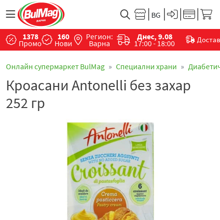
1378
160
Регион:
Днес, 9.08
Доста
Промо
Нови
Варна
17:00 - 18:00
Онлайн супермаркет BulMag
Специални храни
Диабети
Кроасани Antonelli без захар
252 гр