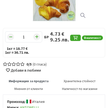
4.73
€
БР
В наличност
9.25
лв.
1кг =
18.77
€
1кг =
36.71
лв.
0/5
(0 гласа)
Добави в любими
Информация за продукта
Хранителна стойност
Мнения от клиенти
Наличност по магазини
Произход:
Италия
Марка:
ANTONELLI