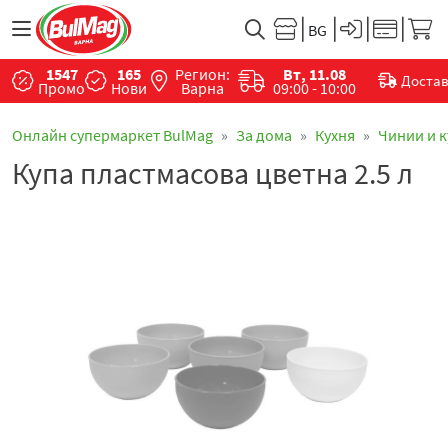
1547
165
Регион:
Вт, 11.08
Доста
Промо
Нови
Варна
09:00 - 10:00
Онлайн супермаркет BulMag
За дома
Кухня
Чинии и 
Купа пластмасова цветна 2.5 л