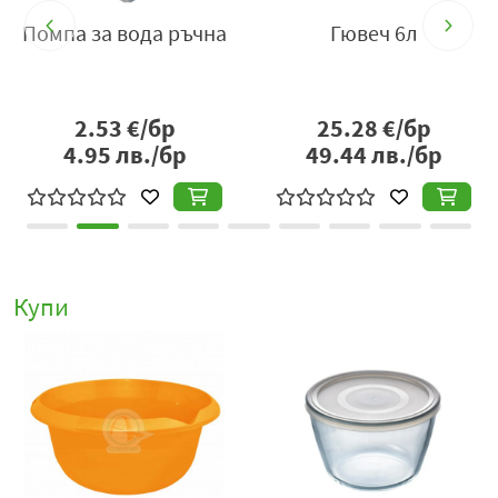
мпа за вода ръчна
Гювеч 6л
2.53
€/бр
25.28
€/бр
2
4.95
лв./бр
49.44
лв./бр
4
Купи