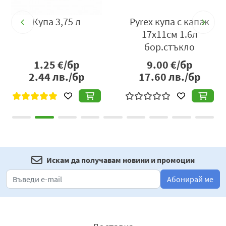
Купа 3,75 л
Pyrex купа с капак
17х11см 1.6л
бор.стъкло
1.25
€/бр
9.00
€/бр
2.44
лв./бр
17.60
лв./бр
Искам да получавам новини и промоции
Абонирай ме