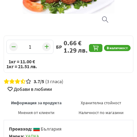
0.66
€
БР
В наличност
1.29
лв.
1кг =
11.00
€
1кг =
21.51
лв.
3.7/5
(3 гласа)
Добави в любими
Информация за продукта
Хранителна стойност
Мнения от клиенти
Наличност по магазини
Произход:
България
Марка:
ХАПКА