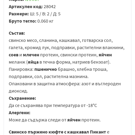
Артикулен код:
28042
Размери:
Ш: 5 / В: 2 / Д: 5
Бруто тегло:
0.060 кг
Състав:
свинско месо, сланина, кашкавал, готварска сол,
галета, кромид лук, подправки, растителни влакнини,
соев
и
млечен
протеин, свински протеин,
яйчен
меланж (
яйца
в течна форма, натриев бензоат).
Панировка:
пшенично
брашно, хлебна троша,
подправки, сол, растителна мазнина.
Опаковани в защитна атмосфера: азот и въглероден
диоксид.
Съхранение:
Да се съхранява при температура от -18°C
Алергени:
Може да съдържа следи от
яйчен
протеин.
Свинско пържено кюфте с кашкавал Пикант
е