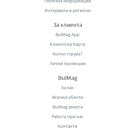
Полезна информация
Интервали и региони
За клиента
BulMag App
Клиентска Карта
Колко струва?
Лични промоции
BulMag
За нас
Всички обекти
BulMag анкета
Работа при нас
Контакти