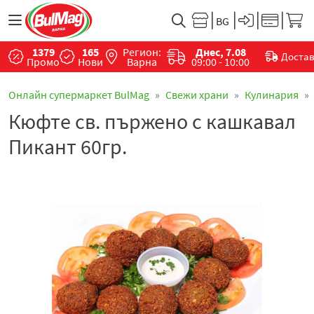
1379
165
Регион:
Днес, 7.08
Доста
Промо
Нови
Варна
09:00 - 10:00
Онлайн супермаркет BulMag
Свежи храни
Кулинария
Кюфте св. пържено с кашкавал
Пикант 60гр.