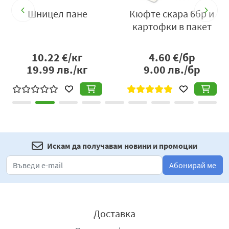
избор за всеки, който търси апетитен месен продукт с
Шницел пане
Кюфте скара 6бр и
богат вкус, приятна текстура и лесно приготвяне.
картофки в пакет
Производител
: „Пикант Трейд“ ООД, гр. Варна, ул.
„Лиляна Ставрева“ №8, тел.: 052 / 511 480, e-mail:
10.22
€/кг
4.60
€/бр
office@pikant.bg
19.99
лв./кг
,
www.pikant.bg
.
9.00
лв./бр
Искам да получавам новини и промоции
Абонирай ме
Доставка