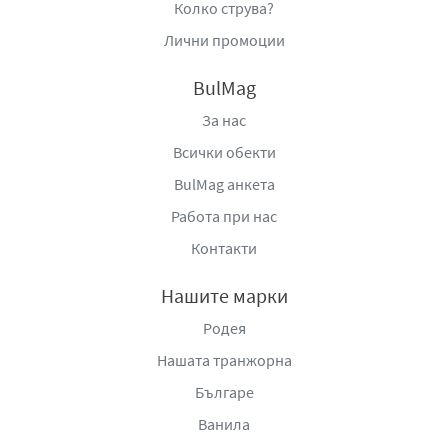
Колко струва?
Лични промоции
BulMag
За нас
Всички обекти
BulMag анкета
Работа при нас
Контакти
Нашите марки
Родея
Нашата транжорна
Българе
Ванила