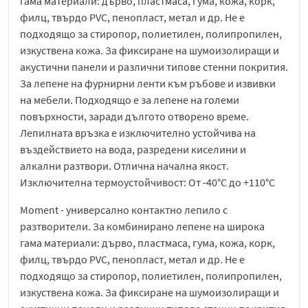
гама материали: дърво, пластмаса, гума, кожа, корк,
филц, твърдо PVC, пенопласт, метал и др. Не е
подходящо за стиропор, полиетилен, полипропилен,
изкуствена кожа. За фиксиране на шумоизолиращи и
акустични панели и различни типове стенни покрития.
За лепене на фурнирни ленти към ръбове и извивки
на мебели. Подходящо е за лепене на големи
повърхности, заради дългото отворено време.
Лепилната връзка е изключително устойчива на
въздействието на вода, разредени киселини и
алкални разтвори. Отлична начална якост.
Изключителна термоустойчивост: От -40°C до +110°C
Moment - универсално контактно лепило с
разтворители. За комбинирано лепене на широка
гама материали: дърво, пластмаса, гума, кожа, корк,
филц, твърдо PVC, пенопласт, метал и др. Не е
подходящо за стиропор, полиетилен, полипропилен,
изкуствена кожа. За фиксиране на шумоизолиращи и