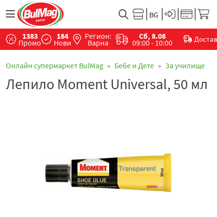
1383
184
Регион:
Сб, 8.08
Доста
Промо
Нови
Варна
09:00 - 10:00
Онлайн супермаркет BulMag
Бебе и Дете
За училище
Лепило Moment Universal, 50 мл