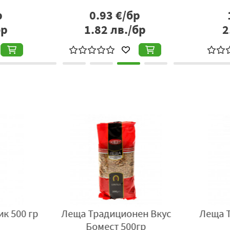
р
0.93
€/бр
бр
1.82
лв./бр
2
к 500 гр
Леща Традиционен Вкус
Леща Т
Бомест 500гр