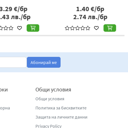
3.29
€/бр
1.40
€/бр
.43
лв./бр
2.74
лв./бр
Абонирай ме
рки
Общи условия
Общи условия
жорна
Политика за бисквитките
Защита на личните данни
Privacy Policy