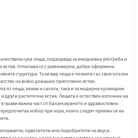
ачествена суха леща, подходяща за ежедневна употреба и
 ястия. Отличава се с равномерни, добре оформени
 своята структура. Този вид леща е позната със своя плътен
гатство на всяко домашно приготвено ястие.
па от леща, яхнии и салати, така и за модерни кулинарни
и други растителни ястия. Лещата е естествен източник на
 я прави важна част от балансираното и здравословно
 предпочитан избор при хора, които следят приема си на
кти.
нсерванти, оцветители или подобрители на вкуса.
трол за качество, което гарантира чистота, минимално