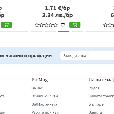
р
1.71
€/бр
бр
3.34
лв./бр
6
ам новини и промоции
BulMag
Нашите ма
За нас
Родея
рта
Всички обекти
Нашата тран
BulMag анкета
Българе
ции
Работа при нас
Ванила