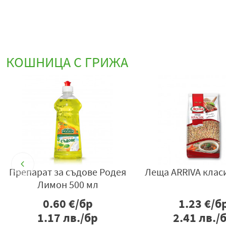
КОШНИЦА С ГРИЖА
Сапун Тео Milk Rich Delicate
Кайма смес 400гр 
Care 90гр
0.59
€/бр
2.74
€/б
1.15
лв./бр
5.36
лв./