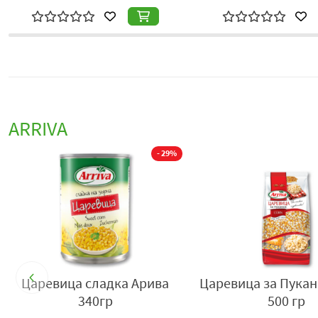
ARRIVA
- 29%
ва
Царевица сладка Арива
Царевица за Пукан
340гр
500 гр