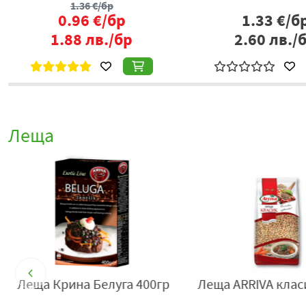
1.36
€/бр
0.96
€/бр
1.33
€/б
1.88
лв./бр
2.60
лв./
Леща
р
Леща Крина Белуга 400гр
Леща ARRIVA класи