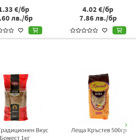
1.33
€/бр
4.02
€/бр
.60
лв./бр
7.86
лв./бр
радиционен Вкус
Леща Кръстев 500гр
Бомест 1кг