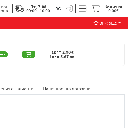
гион:
Пт, 7.08
Количка
арна
09:00 - 10:00
0.00€
Виж още
1кг =
2.90
€
ост
1кг =
5.67
лв.
ения от клиенти
Наличност по магазини