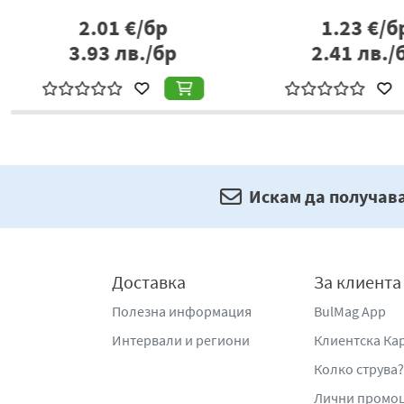
2.01
€/бр
1.23
€/б
3.93
лв./бр
2.41
лв./
Искам да получав
Доставка
За клиента
Полезна информация
BulMag App
Интервали и региони
Клиентска Ка
Колко струва?
Лични промо