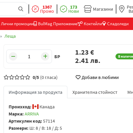
1367
173
Ре
Магазини
Промо
Нови
В
Лични промоции
BulMag Приложение
Коктейли
Сладоледи
Леща
1.23
€
БР
В наличн
2.41
лв.
0/5
(0 гласа)
Добави в любими
Информация за продукта
Хранителна стойност
Мн
Произход:
Канада
Марка:
ARRIVA
Артикулен код:
57114
Размери:
Ш: 8 / В: 18 / Д: 5