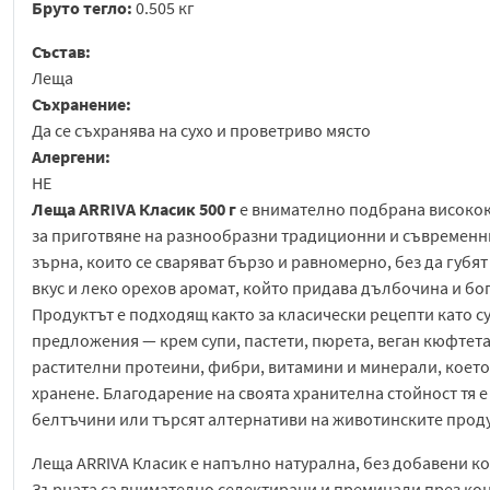
Бруто тегло:
0.505 кг
Състав:
Леща
Съхранение:
Да се съхранява на сухо и проветриво място
Алергени:
НЕ
Леща ARRIVA Класик 500 г
е внимателно подбрана високок
за приготвяне на разнообразни традиционни и съвременни
зърна, които се сваряват бързо и равномерно, без да губят
вкус и леко орехов аромат, който придава дълбочина и бо
Продуктът е подходящ както за класически рецепти като су
предложения — крем супи, пастети, пюрета, веган кюфтета 
растителни протеини, фибри, витамини и минерали, което
хранене. Благодарение на своята хранителна стойност тя е
белтъчини или търсят алтернативи на животинските проду
Леща ARRIVA Класик е напълно натурална, без добавени ко
Зърната са внимателно селектирани и преминали през кон