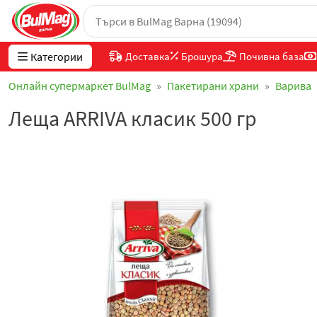
Категории
Доставка
Брошура
Почивна база
Онлайн супермаркет BulMag
Пакетирани храни
Варива
Леща ARRIVA класик 500 гр