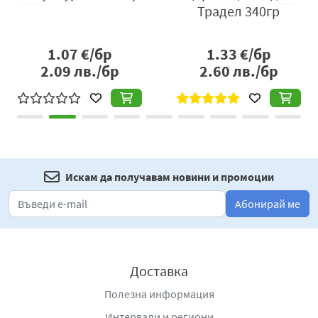
Алергени
: Може да съдържа следи от
глутен
.
Традел 340гр
Производител
: „ФАМИЛЕКС“ ООД, гр. Пловдив,
ул. „Брезовско шосе“ 180, телефон на потребителя:
1.07
€/бр
1.33
€/бр
0700 19 119, e-mail:
2.09
лв./бр
customer@familex-
2.60
лв./бр
bg.com
,
www.familex.bg
.
Искам да получавам новини и промоции
Абонирай ме
Доставка
Полезна информация
Интервали и региони