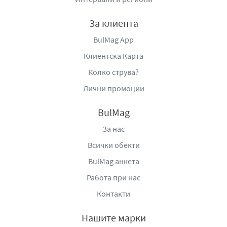
За клиента
BulMag App
Клиентска Карта
Колко струва?
Лични промоции
BulMag
За нас
Всички обекти
BulMag анкета
Работа при нас
Контакти
Нашите марки