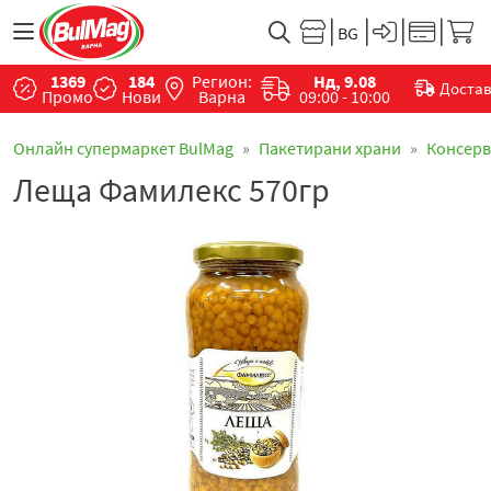
1369
184
Регион:
Нд, 9.08
Доста
Промо
Нови
Варна
09:00 - 10:00
Онлайн супермаркет BulMag
Пакетирани храни
Консер
Леща Фамилекс 570гр