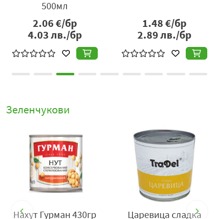
безупречното качество на храната, която ежедневно
500мл
присъства на трапезата ни, е от огромно значение. За
2.06
€/бр
1.48
€/бр
нас е важно изискванията и потребностите на нашите
4.03
лв./бр
2.89
лв./бр
потребители да бъдат задоволени напълно и те да
бъдат спокойни.
Фамилекс подкрепя българските производители и е
дългогодишен партньор с тях. Голяма част от
продуктите присъстващи в асортимента са
висококачествени български продукти.
Зеленчукови
Складово-производствената и административна база
на ФАМИЛЕКС е разположена на територия от 8000 кв.
м. в гр. Пловдив. Компанията разполага със собствени
логистични бази в градовете София, Варна, Плевен и
Монтана.
Съставки:
леща, вода, сол, комплексообразувател
E385, антиоксидант E300.
Нахут Гурман 430гр
Царевица сладка