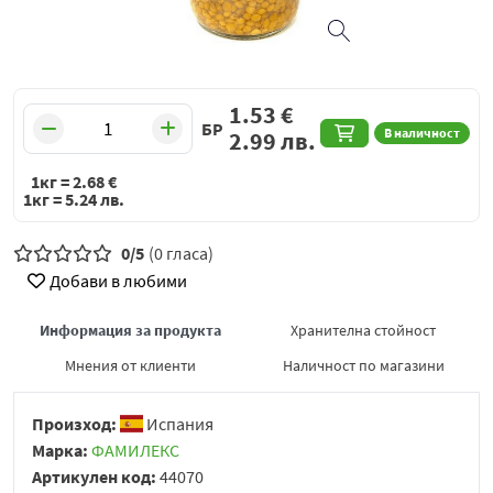
1.53
€
БР
В наличност
2.99
лв.
1кг =
2.68
€
1кг =
5.24
лв.
0/5
(0 гласа)
Добави в любими
Информация за продукта
Хранителна стойност
Мнения от клиенти
Наличност по магазини
Произход:
Испания
Марка:
ФАМИЛЕКС
Артикулен код:
44070