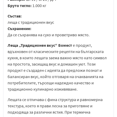
Бруто тегло:
1.000 кг
Състав:
леща с традиционен вкус
Съхранение:
Да се съхранява на сухо и проветриво място.
Леща „Традиционен вкус“ Бомест
е продукт,
вдъхновен от класическите рецепти на българската
кухня, в които лещата заема важно място като символ
на простота, засищащ вкус и домашен уют. Този
продукт е създаден с идеята да предложи познат и
балансиран вкус, който отговаря на очакванията на
потребителите, търсещи надеждно качество и
традиционно кулинарно изживяване.
Лещата се отличава с фина структура и равномерна
текстура, което я прави лесна за приготвяне и
подходяща за различни ястия. При термична