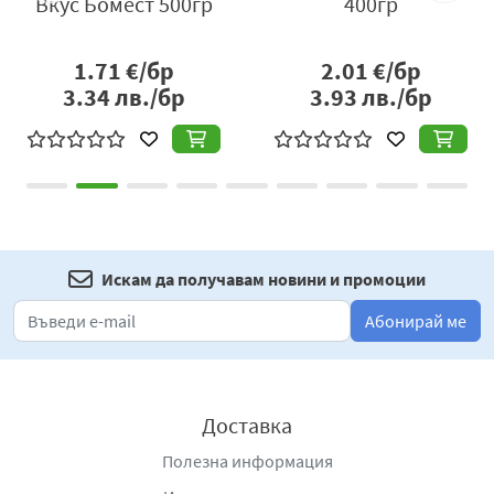
Вкус Бомест 500гр
400гр
1.71
€/бр
2.01
€/бр
3.34
лв./бр
3.93
лв./бр
Искам да получавам новини и промоции
Абонирай ме
Доставка
Полезна информация