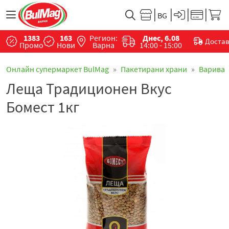
1383
163
Регион:
Днес, 6.08
Доста
Промо
Нови
Варна
14:00 - 15:00
Онлайн супермаркет BulMag
Пакетирани храни
Варива
Леща Традиционен Вкус
Бомест 1кг