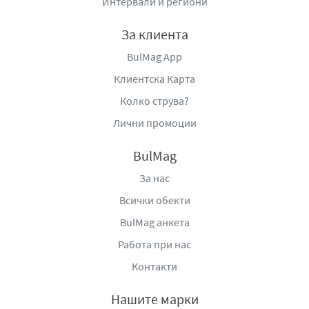
Интервали и региони
За клиента
BulMag App
Клиентска Карта
Колко струва?
Лични промоции
BulMag
За нас
Всички обекти
BulMag анкета
Работа при нас
Контакти
Нашите марки