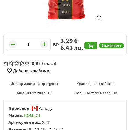
3.29
€
БР
В наличност
6.43
лв.
0/5
(0 гласа)
Добави в любими
Информация за продукта
Хранителна стойност
Мнения от клиенти
Наличност по магазини
Произход:
Канада
Марка:
БОМЕСТ
Артикулен код:
2531
Размери:
Ш: 11 / В: 21 / Д: 7