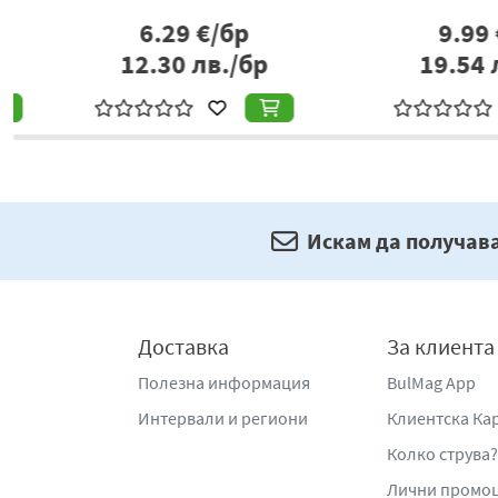
6.29
€/бр
9.99
€/б
12.30
лв./бр
19.54
лв./
Искам да получав
Доставка
За клиента
Полезна информация
BulMag App
Интервали и региони
Клиентска Ка
Колко струва?
Лични промо