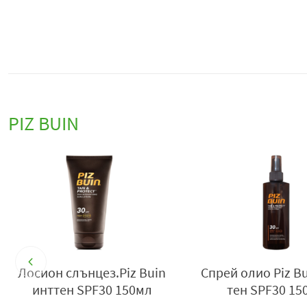
PIZ BUIN
Лосион слънцез.Piz Buin
Спрей олио Piz B
инттен SPF30 150мл
тен SPF30 15