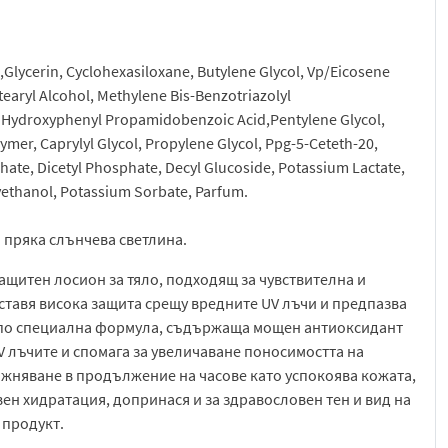
e,Glycerin, Cyclohexasiloxane, Butylene Glycol, Vp/Eicosene
aryl Alcohol, Methylene Bis-Benzotriazolyl
 Hydroxyphenyl Propamidobenzoic Acid,Pentylene Glycol,
mer, Caprylyl Glycol, Propylene Glycol, Ppg-5-Ceteth-20,
hate, Dicetyl Phosphate, Decyl Glucoside, Potassium Lactate,
ethanol, Potassium Sorbate, Parfum.
и пряка слънчева светлина.
ащитен лосион за тяло, подходящ за чувствителна и
ставя висока защита срещу вредните UV лъчи и предпазва
н по специална формула, съдържаща мощен антиоксидант
UV лъчите и спомага за увеличаване поносимостта на
ажняване в продължение на часове като успокоява кожата,
ен хидратация, допринася и за здравословен тен и вид на
 продукт.