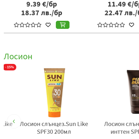
9.39
€/бр
11.49
€/б
18.37
лв./бр
22.47
лв./
Лосион
%
Лосион слънцез.Sun Like
Лосион слънцез.P
SPF30 200мл
инттен SPF15 