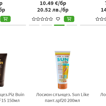
р
10.49
€/бр
Начин на употреба:
бр
20.52
лв./бр
1
Разклатете преди употреба. Нанесете обилно и равно
особено след потене, плуване или бърсане.
Не излагайте деца и бебета на директна слънчева свет
Прекомерното излагане на слънце е опасно.
Да се избягват слънчевите бани в часовете с интензивно г
Слънцезащитният продукт не осигурява 100% защита.
iz Buin
Лосион слънцез. Sun Like
Лосион
150мл
пант.spf20 200мл
sp