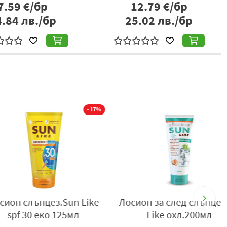
7.59
€/бр
12.79
€/бр
4.84
лв./бр
25.02
лв./бр
мерно преди излагане на слънце. Нанасяйте често,
лина.
реене.
- 17%
 слънцез.Sun Like
Лосион за след слънце Sun
f 30 еко 125мл
Like охл.200мл