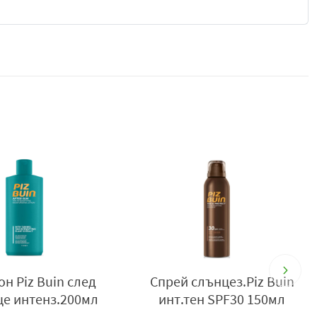
предпазва кожата от поява на слънчева алергия
твителна кожа към слънце. Осигурява защита от UVA-UVB
 С предпазващ комплекс Calmanelle, съдържащ
 клетките на кожата към слънцето. Хидратира и
е успокоена и подхранена. Разработен продукт, съвместно
засилва издръжливостта на кожата на слънце. Осигурява
величи толерантността на клетките на кожата към
н Piz Buin след
Спрей слънцез.Piz Buin
це интенз.200мл
инт.тен SPF30 150мл