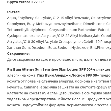
Бруто тегло:
0.229 кг
Състав:
Aqua, Ehtylhexyl Salicylate, C12-15 Alkyl Benzoate, Octocrylen
Copolymer, Butyl Methozydibenzoylmethane, Dimethicone, Cete
Tetramethylbutylphenol, Chrysanthemum Parthenium Extract,
Cyclopentasiloxane, Acrylates/C12-22 Alkyl Methacrylate Copoly
Acrylates/C10-30 Alkyl Acrylate Crosspolymer, Ceteth-10 Phosp
Xanthan Gum, Disodium Edta, Sodium Hydroxide, Bht,Phenoxy
Съхранение:
Да се съхранява на сухо и прохладно място, далеч от деца 
Piz Buin Allergy Sun Sensitive Skin Lotion SPF 50+
е слънцез
алергична кожа.
Пиз Буин Алерджи Лосион SPF 50+
предо
кожата от поява на слънчева алергия. Лосиона е изготве
Feverfew. Calmanelle засилва защитата на клетките срещу 
клетките на кожата към слънцето. Лосиона осигурява овл
хидратира и предотвратява нейното белене. Продуктът осв
кожата. Водоустойчива формула. Дерматологично тестван