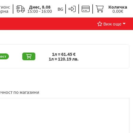
гион:
Днес, 8.08
Количка
арна
15:00 - 16:00
0.00€
Виж още
1л =
61.45
€
ност
1л =
120.19
лв.
чност по магазини