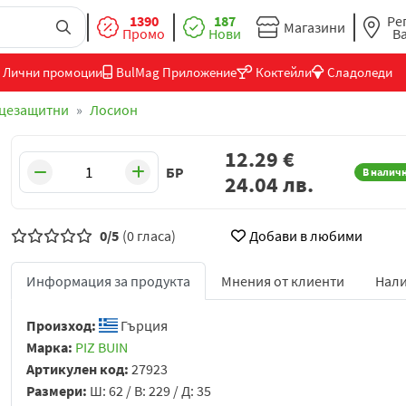
1390
187
Ре
Магазини
Промо
Нови
В
Лични промоции
BulMag Приложение
Коктейли
Сладоледи
цезащитни
Лосион
12.29
€
БР
В налич
24.04
лв.
0/5
(0 гласа)
Добави в любими
Информация за продукта
Мнения от клиенти
Нали
Произход:
Гърция
Марка:
PIZ BUIN
Артикулен код:
27923
Размери:
Ш: 62 / В: 229 / Д: 35