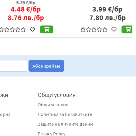
5.39
€/бр
4.48
€/бр
3.99
€/бр
.76
лв./бр
7.80
лв./бр
Абонирай ме
рки
Общи условия
Общи условия
жорна
Политика за бисквитките
Защита на личните данни
Privacy Policy