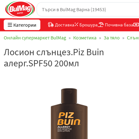
Категории
Доставка
Брошура
Почивна база
Онлайн супермаркет BulMag
Козметика
За тяло
Слън
Лосион слънцез.Piz Buin
алерг.SPF50 200мл