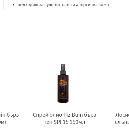
подходящ за чувствителна и алергична кожа
предоставя висока защита срещу вредните UV лъчи и 
Успокоява, хидратира и предотвратява беленето
Слънцезащитният лосион Пиз Буин е предназначен за чувс
лъчи, фотостареене и слънчево изгаряне, фактор SPF50+.
антиоксидант Feverfew, който повишава толерантността на
подпомага появата на бронзов тен. След употреба кожата 
с дерматолози. Предлага се в опаковка от 200 мл.
Активни съставки:
Calmanelle ™
- предпазващ комплекс, който доказано 
незабавна и ефективна UVA / UVB защита.
Feverfew
- мощен антиоксидант, който помага да се у
слънцето.
Водоустойчива формула.
uin бърз
Спрей олио Piz Buin бърз
Лосио
0мл
тен SPF15 150мл
слън
Разработен с дерматолози.