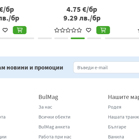
р
4.75
€/бр
бр
9.29
лв./бр
8
ам новини и промоции
BulMag
Нашите ма
За нас
Родея
рта
Всички обекти
Нашата тран
BulMag анкета
Българе
ции
Работа при нас
Ванила