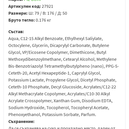
Артикулен код:
27921
Размери:
Ш: 79 / В: 176 / Д: 50
Бруто тегло:
0.176 кг
Състав:
Aqua, C12-15 Alkyl Benzoate, Ethylhexyl Saliylate,
Octocylene, Glycerin, Dicaprylyl Carbonate, Butylene
Glycol, VP/Eicosene Copolymer, Dimethicone, Butyl
Methoxydibenzoylmethane, Cetearyl Alcohol, Methylene
Bis-Benzotriazolyl Tetramethylbutylpheno (nano), PPG-5-
Ceteth-20, Acetyl Hexapeptide-1, Caprylyl Glycol,
Potassium Lactate, Propylene Glycol, Dicetyl Phosphate,
Ceteth-10 Phosphate, Decyl Glucoside, Acrylates/C12-22
Alkyl Methacrylate Copolymer, Acrylates/C10-30 Alkyl
Acrylate Crosspolymer, Xanthan Gum, Disodium EDTA,
Sodium Hydroxide, Tocopherol, Tocopheryl Acetate,
Phenoxyethanol, Potassium Sorbate, Parfum.
Съхранение:
Да се съхранява на сухо и прохладно място, далеч от