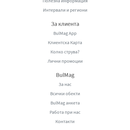
Полезна информация
петна.
Интервали и региони
Прекомерното излагане на слънце е опасно.
Да се избягват слънчевите бани в часовете с
За клиента
интензивно греене.
BulMag App
Слънцезащитният продукт не осигурява 100% защита.
Клиентска Карта
Колко струва?
Лични промоции
BulMag
За нас
Всички обекти
BulMag анкета
Работа при нас
Контакти