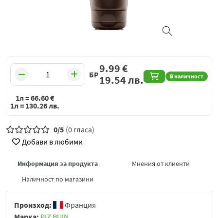
9.99
€
БР
В наличност
19.54
лв.
1л =
66.60
€
1л =
130.26
лв.
0/5
(0 гласа)
Добави в любими
Информация за продукта
Мнения от клиенти
Наличност по магазини
Произход:
Франция
Марка:
PIZ BUIN