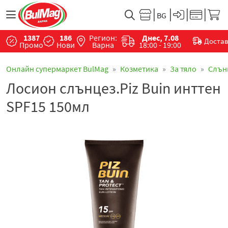
1387
186
Регион:
Днес, 7.08
Доста
Промо
Нови
Варна
18:00 - 19:00
Онлайн супермаркет BulMag
Козметика
За тяло
Слън
Лосион слънцез.Piz Buin инттен
SPF15 150мл