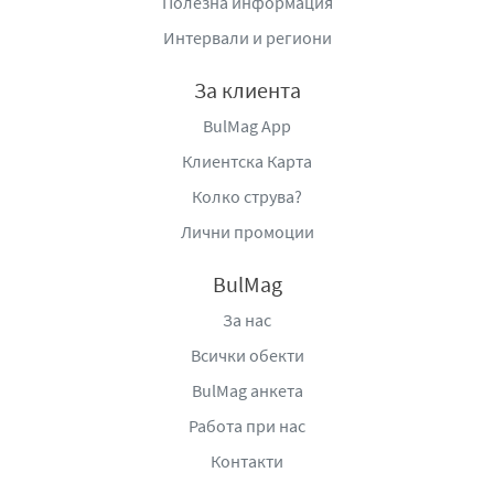
Полезна информация
Интервали и региони
За клиента
BulMag App
Клиентска Карта
Колко струва?
Лични промоции
BulMag
За нас
Всички обекти
BulMag анкета
Работа при нас
Контакти