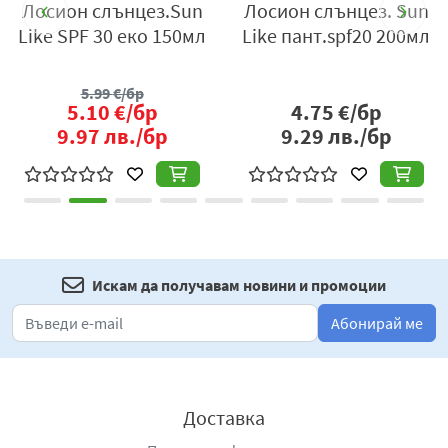
д
Лосион слънцез.Sun
Лосион слънцез. Sun
Избягвайте слънцето в средата на деня, както и
л
Like SPF 30 еко 150мл
Like пант.spf20 200мл
продължителното излагане на слънце, дори
когато сте със слънцезащитен крем.
Не излагайте деца и бебета на директна слънчева
5.99
€/бр
5.10
€/бр
4.75
€/бр
светлина.
9.97
лв./бр
9.29
лв./бр
Искам да получавам новини и промоции
Абонирай ме
Доставка