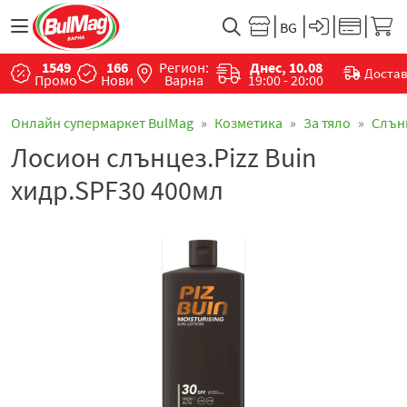
1549
166
Регион:
Днес, 10.08
Доста
Промо
Нови
Варна
19:00 - 20:00
Онлайн супермаркет BulMag
Козметика
За тяло
Слън
Лосион слънцез.Pizz Buin
хидр.SPF30 400мл