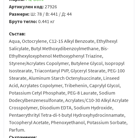
Артикулен код:
27926
Размери:
Ш: 78 / В: 441 / Д: 44
Бруто тегло:
0.441 кг
Състав:
Aqua, Octocrylene, C12-15 Alkyl Benzoate, Ethylhexyl
Salicylate, Butyl Methoxydibenzoylmethane, Bis-
Ethylhexyloxyphenol Methoxyphenyl Triazine,
Styrene/Acrylates Copolymer, Butylene Glycol, Isopropyl
Isostearate, Triacontanyl PVP, Glyceryl Stearate, PEG-100
Stearate, Aluminum Starch Octenylsuccinate, Linseed
Acid, Acrylates Copolymer, Tribehenin, Caprylyl Glycol,
Potassium Cetyl Phosphate, PEG-8 Laurate, Sodium
Dodecylbenzenesulfonate, Acrylates/C10-30 Alkyl Acrylate
Crosspolymer, Disodium EDTA, Sodium Hydroxide,
Pentaerythrityl Tetra-di-t-butyl Hydroxyhydrocinnamate,
Tocopheryl Acetate, Phenoxyethanol, Potassium Sorbate,
Parfum.
Съхранение: