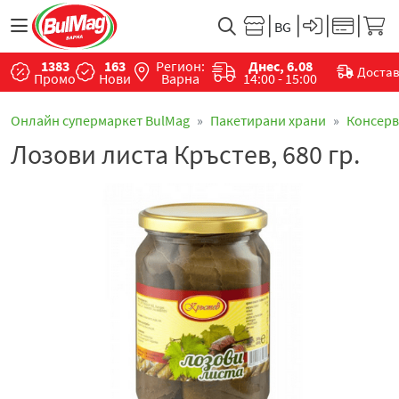
1383
163
Регион:
Днес, 6.08
Доста
Промо
Нови
Варна
14:00 - 15:00
Онлайн супермаркет BulMag
Пакетирани храни
Консер
Лозови листа Кръстев, 680 гр.