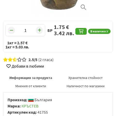
1.75
€
БР
В наличност
3.42
лв.
1кг =
2.57
€
1кг =
5.03
лв.
2.5/5
(2 гласа)
Добави в любими
Информация за продукта
Хранителна стойност
Мнения от клиенти
Наличност по магазини
Произход:
България
Марка:
КРЪСТЕВ
Артикулен код:
41755