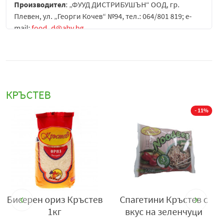
Производител
: „ФУУД ДИСТРИБУШЪН“ ООД, гр.
Плевен, ул. „Георги Кочев“ №94, тел.: 064/801 819; e-
mail:
food_d@abv.bg
.
КРЪСТЕВ
- 11%
ев с
Леща Кръстев 1кг
Млечен грах Кръст
уци
680гр