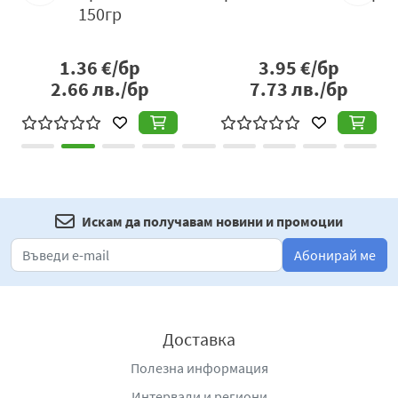
150гр
1.36
€/бр
3.95
€/бр
2.66
лв./бр
7.73
лв./бр
Искам да получавам новини и промоции
Абонирай ме
Доставка
Полезна информация
Интервали и региони