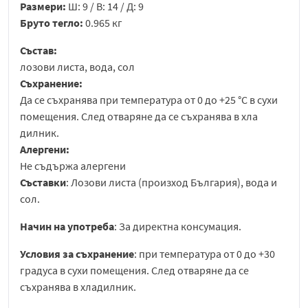
Размери:
Ш: 9 / В: 14 / Д: 9
Бруто тегло:
0.965 кг
Състав:
лозови листа, вода, сол
Съхранение:
Да се съхранява при температура от 0 до +25 °С в сухи
помещения. След отваряне да се съхранява в хла
дилник.
Алергени:
Не съдържа алергени
Съставки
: Лозови листа (произход България), вода и
сол.
Начин на употреба
: За директна консумация.
Условия за съхранение
: при температура от 0 до +30
градуса в сухи помещения. След отваряне да се
съхранява в хладилник.