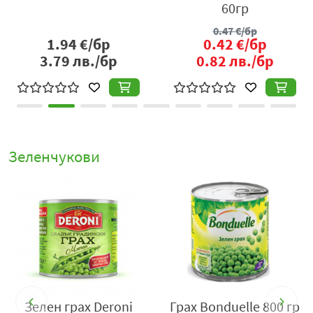
2.06
€/бр
1.50
€/бр
4.03
лв./бр
2.93
лв./бр
Зеленчукови
р
Зелен грах Deroni
Грах Bonduelle 800 гр