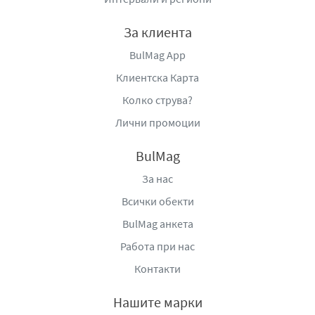
За клиента
BulMag App
Клиентска Карта
Колко струва?
Лични промоции
BulMag
За нас
Всички обекти
BulMag анкета
Работа при нас
Контакти
Нашите марки