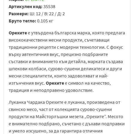
Артикулен код:
35538
Размери:
Ш: 12 / В: 22 / Д: 2
Бруто тегло:
0.105 кг
Орехите
е утвърдена българска марка, която предлага
висококачествени месни продукти, съчетаващи
традиционни рецепти с модерни технологии. С фокус
върху автентичния вкус, прецизно подбраните
съставки и вниманието към детайла, марката създава
шпекови колбаси, сурово-сушени деликатеси и други
месни специалитети, които задоволяват и най-
изтънчения вкус.
Орехите
е символ на качество,
традиция и неподправено удоволствие.
Луканка Чардака Орехите е луканка, произведена от
свинско месо, част от колекцията сурово-сушени
продукти на Майсторлъшки мезета „Орехите”. Месото
е внимателно подбрано, съчетано с дъхави подправки
и умело изсушено, за да гарантира отличния