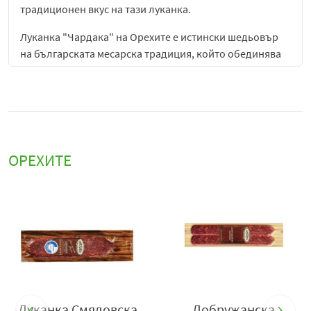
традиционен вкус на тази луканка.
Луканка "Чардака" на Орехите е истински шедьовър
на българската месарска традиция, който обединява
автентичен вкус, високо качество и майсторство в
производството. Процесът на изготвяне на тази
луканка е не само внимателно подбран, но и основан
на вековни рецепти, които гарантират уникалния й
вкус и текстура. Създаден с мисъл за най-изтънчените
гастрономически предпочитания, този продукт ще
ОРЕХИТЕ
бъде чудесно допълнение към всяка трапеза.
Луканката "Чардака" е изработена от най-доброто
свинско месо, подбрано с голямо внимание към
качеството, и подправена с традиционни български
подправки като чесън, черен пипер и сол. Тези
подправки не само добавят характер към вкуса на
продукта, но и подчертават неговата ароматна и
пикантна същност. Всеки хапка от луканката е
Луканка Смядовска
Добружанска