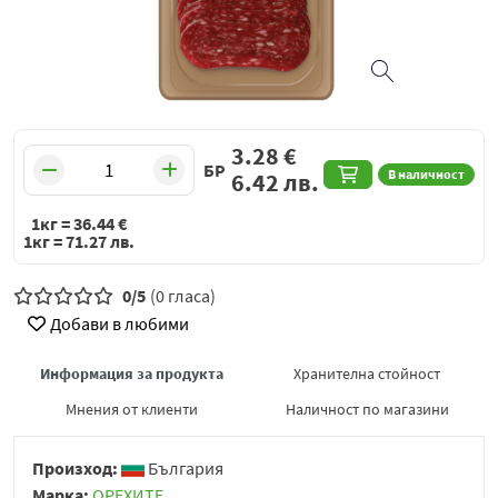
3.28
€
БР
В наличност
6.42
лв.
1кг =
36.44
€
1кг =
71.27
лв.
0/5
(0 гласа)
Добави в любими
Информация за продукта
Хранителна стойност
Мнения от клиенти
Наличност по магазини
Произход:
България
Марка:
ОРЕХИТЕ