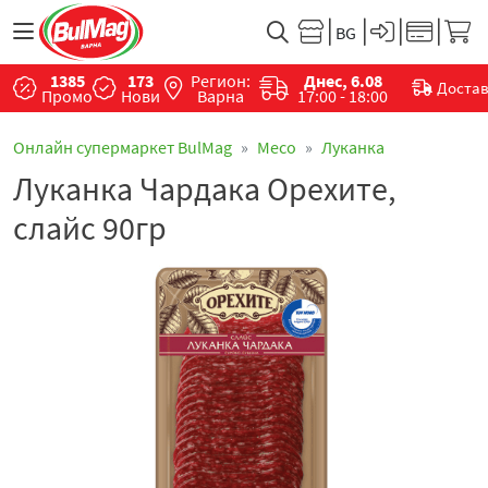
1385
173
Регион:
Днес, 6.08
Доста
Промо
Нови
Варна
17:00 - 18:00
Онлайн супермаркет BulMag
Месo
Луканка
Луканка Чардака Орехите,
слайс 90гр