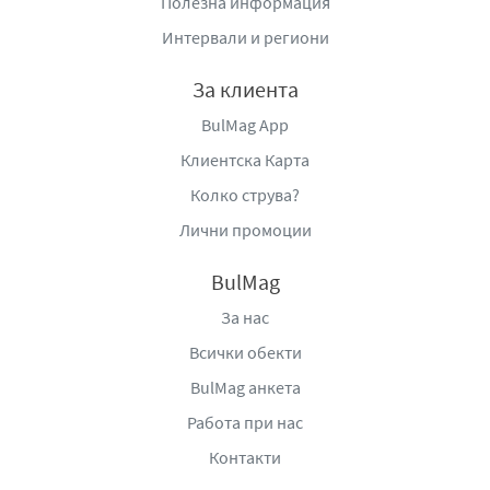
Полезна информация
Интервали и региони
За клиента
BulMag App
Клиентска Карта
Колко струва?
Лични промоции
BulMag
За нас
Всички обекти
BulMag анкета
Работа при нас
Контакти