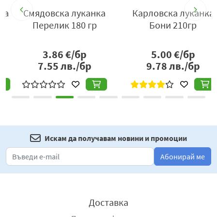
деликатес в удобен, готов за употреба вид, който
Смядовска луканка
Карловска луканка
комбинира традиционен вкус, практичност и
Перелик 180 гр
Бони 210гр
универсално приложение в ежедневното хранене.
Производител
: „КФМ“ ООД, бул. „Д. Солунски“, гр.
3.86
€/бр
5.00
€/бр
Благоевград, тел. 0887 803242, e-
7.55
лв./бр
9.78
лв./бр
mail:
trade_office@karol-fernandez.com
,
www.karol-
fernandez-com
.
Искам да получавам новини и промоции
Абонирай ме
Доставка