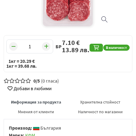
7.10
€
БР
В наличност
13.89
лв.
1кг =
20.29
€
1кг =
39.68
лв.
0/5
(0 гласа)
Добави в любими
Информация за продукта
Хранителна стойност
Мнения от клиенти
Наличност по магазини
Произход:
България
Марка:
КФМ