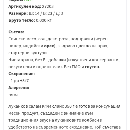
Артикулен код:
27203
Размери:
Ш: 14 / В: 23 / Д: 3
Бруто тегло:
0.000 кг
Състав:
Свинско месо, сол, декстроза, подправки (черен
пипер, индийски
орех
), къдраво цвекло на прах,
стартерни култури.
Чиста храна, без Е - добавки (изкуствени консерванти,
овкусители и оцветители). Без ГМО и
глутен
.
Съхранение:
- 1 до +5?С
Алергени:
няма
Луканков салам КФМ слайс 350 г е готов за консумация
месен продукт, създаден с внимание към
традиционния вкус на луканковите колбаси и
удобството на съвременното ежедневие. Той съчетава