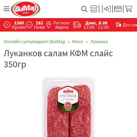
1380
182
Регион:
Днес, 8.08
Доста
Промо
Нови
Варна
11:00 - 12:00
Онлайн супермаркет BulMag
Месo
Луканка
Луканков салам КФМ слайс
350гр