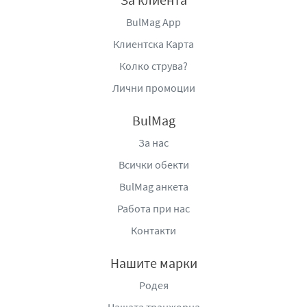
BulMag App
Клиентска Карта
Колко струва?
Лични промоции
BulMag
За нас
Всички обекти
BulMag анкета
Работа при нас
Контакти
Нашите марки
Родея