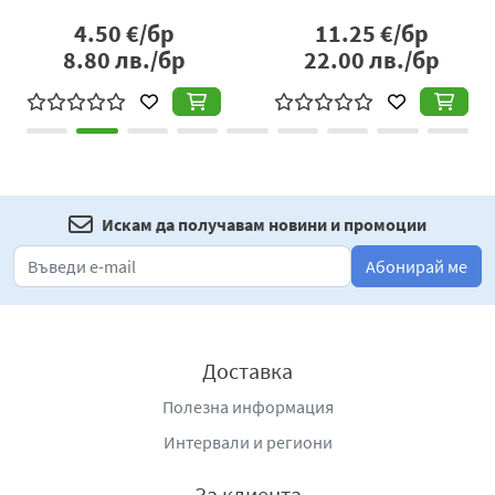
4.50
€/бр
11.25
€/бр
8.80
лв./бр
22.00
лв./бр
Искам да получавам новини и промоции
Абонирай ме
Доставка
Полезна информация
Интервали и региони
За клиента