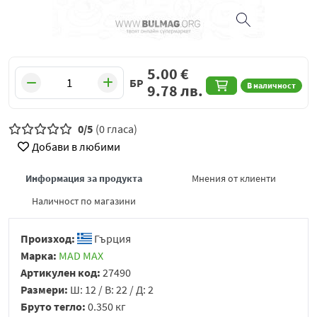
5.00
€
БР
В наличност
9.78
лв.
0/5
(0 гласа)
Добави в любими
Информация за продукта
Мнения от клиенти
Наличност по магазини
Произход:
Гърция
Марка:
MAD MAX
Артикулен код:
27490
Размери:
Ш: 12 / В: 22 / Д: 2
Бруто тегло:
0.350 кг