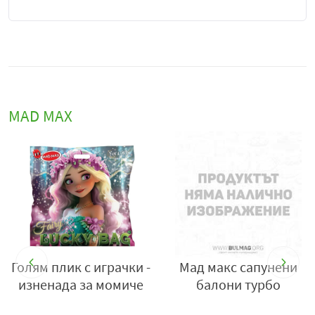
MAD MAX
Голям плик с играчки -
Мад макс сапунени
изненада за момиче
балони турбо