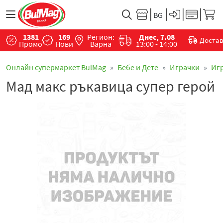
1381
169
Регион:
Днес, 7.08
Доста
Промо
Нови
Варна
13:00 - 14:00
Онлайн супермаркет BulMag
Бебе и Дете
Играчки
Иг
Мад макс ръкавица супер герой