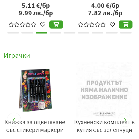
5.11
€/бр
4.00
€/бр
9.99
лв./бр
7.82
лв./бр
Играчки
r
Книжка за оцветяване
Кухненски комплект в
със стикери маркери
кутия със зеленчуци