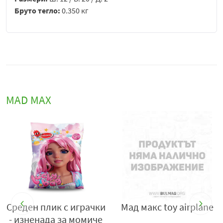
Бруто тегло:
0.350 кг
MAD MAX
rplane
Мад макс летящ чадър
Среден плик с игр
- изненада за мо