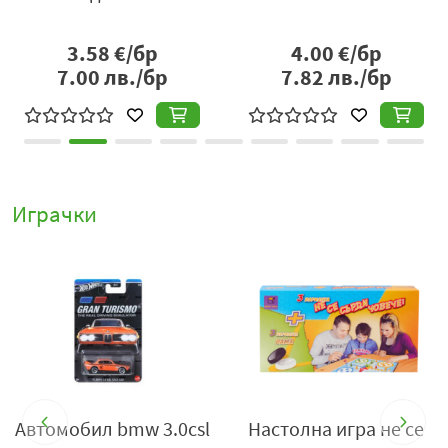
р
1.00
€/бр
3.58
€/бр
бр
1.96
лв./бр
7.00
лв./бр
Играчки
s
Автомобил bmw 3.0csl
Настолна игра не се