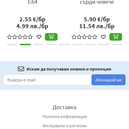
1:64
сърди човече
2.55
€/бр
5.90
€/бр
4.99
лв./бр
11.54
лв./бр
Искам да получавам новини и промоции
Абонирай ме
Доставка
Полезна информация
Интервали и региони