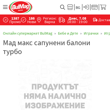
1387
186
Регион:
Днес, 7.08
Доста
Промо
Нови
Варна
18:00 - 19:00
Онлайн супермаркет BulMag
Бебе и Дете
Играчки
Иг
Мад макс сапунени балони
турбо