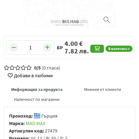
4.00
€
БР
В наличност
7.82
лв.
0/5
(0 гласа)
Добави в любими
Информация за продукта
Мнения от клиенти
Наличност по магазини
Произход:
Гърция
Марка:
MAD MAX
Артикулен код:
27479
Размери:
Ш: 12 / В: 20 / Д: 2