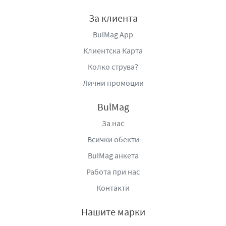
За клиента
BulMag App
Клиентска Карта
Колко струва?
Лични промоции
BulMag
За нас
Всички обекти
BulMag анкета
Работа при нас
Контакти
Нашите марки