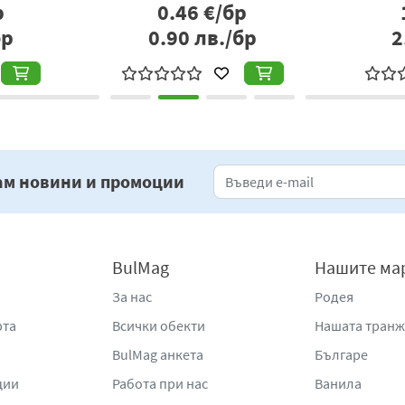
р
0.39
€/бр
бр
0.76
лв./бр
4
ам новини и промоции
BulMag
Нашите ма
За нас
Родея
рта
Всички обекти
Нашата тран
BulMag анкета
Българе
ции
Работа при нас
Ванила