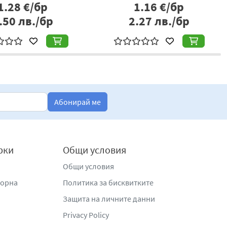
2.41
€/бр
1.99
€/бр
.71
лв./бр
3.89
лв./бр
Абонирай ме
рки
Общи условия
Общи условия
жорна
Политика за бисквитките
Защита на личните данни
Privacy Policy