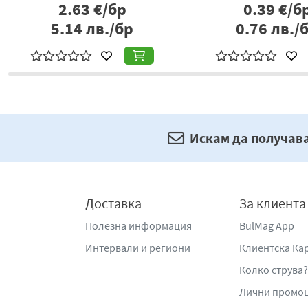
1.29
€/бр
2.82
€/б
2.52
лв./бр
5.52
лв./
Искам да получав
Доставка
За клиента
Полезна информация
BulMag App
Интервали и региони
Клиентска Ка
Колко струва?
Лични промо