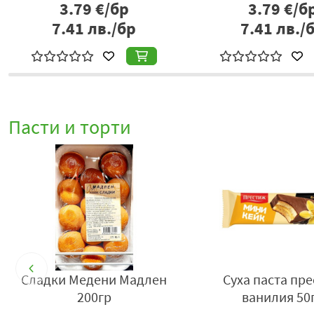
3.79
€/бр
3.79
€/б
7.41
лв./бр
7.41
лв./
Пасти и торти
Руло София крем ванилия
Суха паста Иглика
200гр
350гр