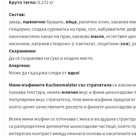
Бруто тегло:
0.272 кг
Състав:
захар,
пшенично
брашно,
яйца
, рапично олио, какаова м
глицерин; сладка суроватка на прах, сол, набухватели: д
нискомаслено какао на прах, какаово
масло
, естествен ар
киселини, натриев стеароил-2-лактилат, лецитини (
соя
); 
Съхранение:
Да се съхранява на сухо и хладно място.
Алергени:
Може да съдържа следи от
ядки
!
Мини мъфините Kuchenmeister със страчатела
са изключи
пухкава текстура, нежен
млечен
вкус и фини шоколадови п
популярния вкус страчатела, тези мини мъфини предлагат 
които ценят качествените десерти и фините шоколадови а
Всеки мини мъфин се отличава с мека и въздушна структура
са разпределени деликатни шоколадови частици, които при
интересен контраст между нежната основа и наситените к