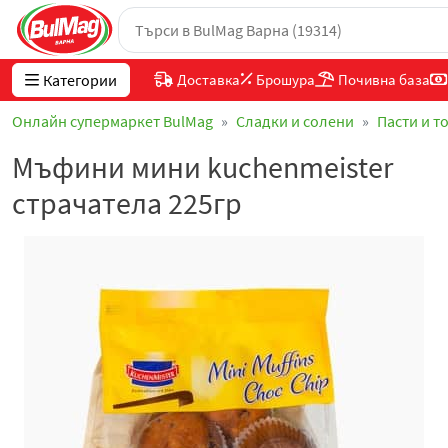
Категории
Доставка
Брошура
Почивна база
Онлайн супермаркет BulMag
Сладки и солени
Пасти и т
Мъфини мини kuchenmeister
страчатела 225гр