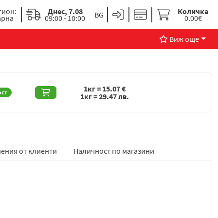
гион:
Днес, 7.08
Количка
арна
09:00 - 10:00
0.00€
Виж още
1кг =
15.07
€
ост
1кг =
29.47
лв.
ения от клиенти
Наличност по магазини