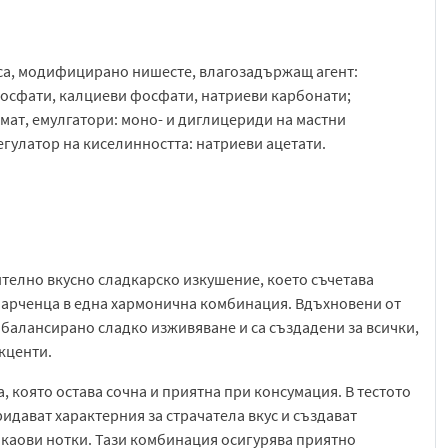
аса, модифицирано нишесте, влагозадържащ агент:
ифосфати, калциеви фосфати, натриеви карбонати;
омат, емулгатори: моно- и диглицериди на мастни
регулатор на киселинността: натриеви ацетати.
телно вкусно сладкарско изкушение, което съчетава
арченца в една хармонична комбинация. Вдъхновени от
балансирано сладко изживяване и са създадени за всички,
кценти.
, която остава сочна и приятна при консумация. В тестото
дават характерния за страчатела вкус и създават
акаови нотки. Тази комбинация осигурява приятно