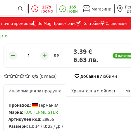
1379
165
Ре
Магазини
Промо
Нови
В
Лични промоции
BulMag Приложение
Коктейли
Сладоледи
орти
3.39
€
БР
В наличн
6.63
лв.
0/5
(0 гласа)
Добави в любими
Информация за продукта
Хранителна стойност
Мн
Произход:
Германия
Марка:
KUCHENMEISTER
Артикулен код:
28855
Размери:
Ш: 14 / В: 22 / Д: 7