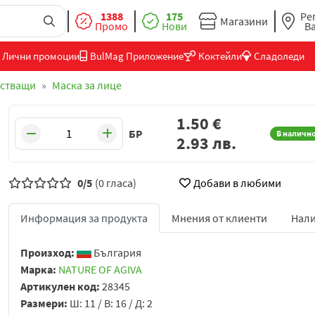
1388
175
Ре
Магазини
Промо
Нови
В
Лични промоции
BulMag Приложение
Коктейли
Сладоледи
стващи
Маска за лице
1.50
€
БР
В наличн
2.93
лв.
0/5
(0 гласа)
Добави в любими
Информация за продукта
Мнения от клиенти
Нали
Произход:
България
Марка:
NATURE OF AGIVA
Артикулен код:
28345
Размери:
Ш: 11 / В: 16 / Д: 2