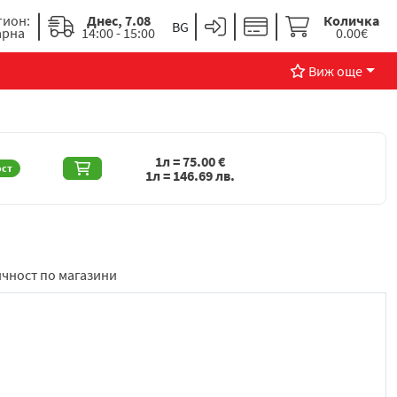
гион:
Днес, 7.08
Количка
арна
14:00 - 15:00
0.00€
Виж още
1л =
75.00
€
ост
1л =
146.69
лв.
чност по магазини