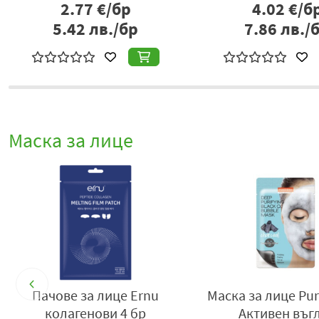
3.92
€/бр
3
р
7.67
лв./бр
7.
Маска за лице
Пачове за лице Ernu
Маска за лице Pu
н
колагенови 4 бр
Активен въг