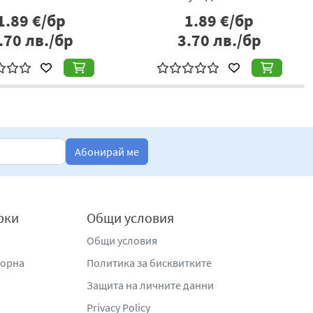
1.89
€/бр
1.89
€/бр
.70
лв./бр
3.70
лв./бр
Абонирай ме
рки
Общи условия
Общи условия
жорна
Политика за бисквитките
Защита на личните данни
Privacy Policy