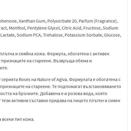
ophenone, Xanthan Gum, Polysorbate 20, Parfum (Fragrance),
act, Menthol, Pentylene Glycol, Citric Acid, Fructose, Sodium
 Lactate, Sodium PCA, Trehalose, Potassium Sorbate, Glucose,
а плътна и сияйна кожа. Формула, обогатена с активен
у признаците на стареене. Възвръща обема и
ите.
серията Roses на Nature of Agiva. Формулата е обогатена с
 признаците на стареене. Те подпомагат възстановяването
остта на бръчките. Добавена е и розова вода, която
 тези активни съставки придава на лицето плътен и сияен
а всеки тип кожа.