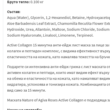
Бруто тегло:
0.100 кг
Състав:
Aqua (Water), Glycerin, 1,2-Hexanediol, Betaine, Hydroxyacet
Aloe Barbadensis Leaf Extract, Chamomilla Recutita Flower Extr
Hydroxide, Urea, Allantoin, Maltose, Sodium Chloride, Sodium
Sodium Hyaluronate, Linalool, Limonene, Terpineol.
Аctive Collagen 15 минутна анти-ейдж лист маска за лице з
колаген и пептиден комплекс, с видима ефективност върх
еластичността на кожата, като намалява тежестта на бръчк
Подарете си интензивна анти-ейдж грижа с лист маската от 
активен колаген и пептиди, които имат видим ефект върху
на обема и еластичността на кожата, като намаляват видим
хидратира, успокоява и тонизира кожата. Комбинацията от
вид само за 15 минути.
Маската Nature of Agiva Roses Active Collagen е подходяща з
Начин на употреба: