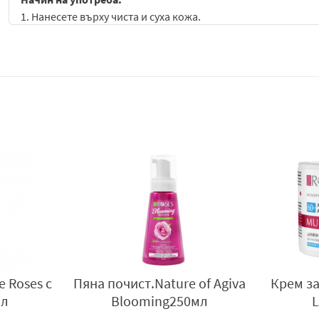
1. Нанесете върху чиста и суха кожа.
2. Поставете внимателно маската върху лицето си и леко н
3. Оставете за 15 минути, след което отлепете внимателно 
4. Масажирайте с останалия серум кожата на шията и декол
Внимание:
Само за външна употреба. Избягвайте контакт с 
вода. Преустановете употреба, при поява на раздразнение
температура.
Предупреждения за безопасност:
Само за външна употреба.
Избягвайте контакт с очите. При попадане в очите, из
Не прилагайте върху наранена или раздразнена кожа.
Съхранявайте на място, недостъпно за деца.
Производител
: „Агива“ ООД, гр. Варна, Аксаково, Логистичн
лице Nature Multi
Крем за лице/тяло Nat.of
mail:
info@agiva.bg
,
www.natureofagiva.bg
ft 60+ 50мл
Agiva роза 150мл