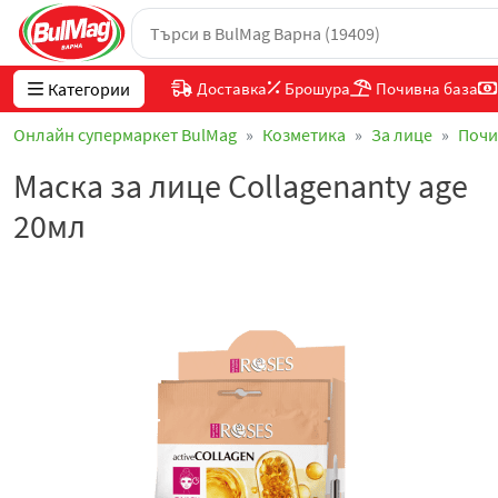
Категории
Доставка
Брошура
Почивна база
Онлайн супермаркет BulMag
Козметика
За лице
Почи
Маска за лице Collagenanty age
20мл