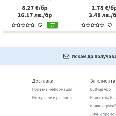
8.27
€/бр
1.78
€/б
16.17
лв./бр
3.48
лв./
Искам да получав
Доставка
За клиента
Полезна информация
BulMag App
Интервали и региони
Клиентска Ка
Колко струва?
Лични промо