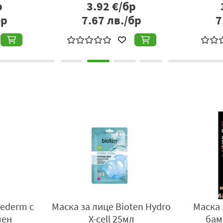
.61
€/бр
3.20
€/бр
06
лв./бр
6.26
лв./бр
rederm с
Маска за лице Bioten Hydro
Маска 
лен
X-cell 25мл
бам