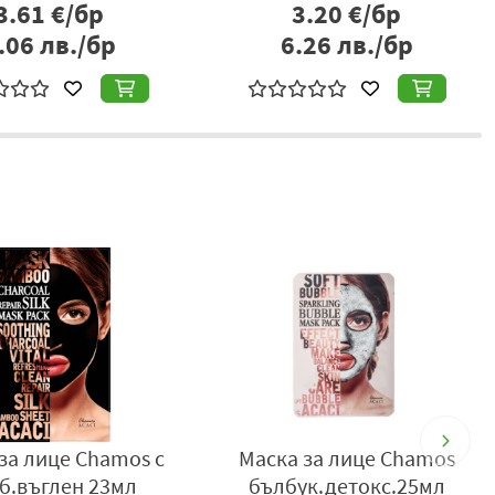
2.95
€/бр
1.43
€/бр
5.77
лв./бр
2.80
лв./бр
за лице Chamos с
Маска за лице Chamos
б.въглен 23мл
бълбук.детокс.25мл