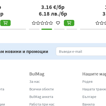
р
3.16
€/бр
бр
6.18
лв./бр
3
ам новини и промоции
BulMag
Нашите ма
За нас
Родея
рта
Всички обекти
Нашата тран
BulMag анкета
Българе
ции
Работа при нас
Ванила