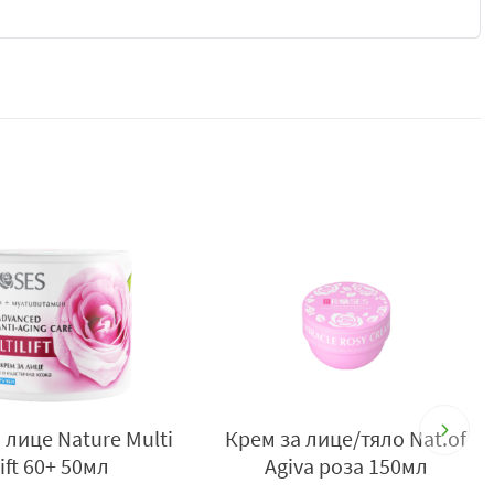
атиснете.
като започнете от краищата.
тето.
очите. В случай на контакт с очите, изплакнете обилно с
. Дръжте далеч от деца. Съхранявайте при стайна
плакнете незабавно и обилно с вода.
а база Alpha Logistics, тел: +359 52 599922, e-
Ш-н Miracle Rosy nature
Сапун Roses Розов R
роза 300мл
Rose 150гр