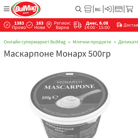
1383
163
Регион:
Днес, 6.08
Доста
Промо
Нови
Варна
14:00 - 15:00
Онлайн супермаркет BulMag
Млечни продукти
Деликат
Маскарпоне Монарх 500гр