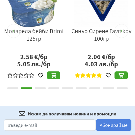
и
Моцарела бейби Brimi
Синьо Сирене Favrskov
125гр
100гр
2.58
€/бр
2.06
€/бр
5.05
лв./бр
4.03
лв./бр
Искам да получавам новини и промоции
Абонирай ме