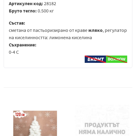
Артикулен код:
28182
Бруто тегло:
0.500 кг
Състав:
сметана от пастьоризирано от краве
мляко
, регулатор
на киселинността: лимонена киселина
Съхранение:
0-4 С