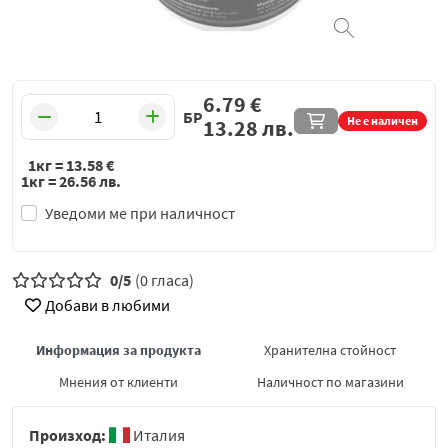
6.79
€
БР
Не е наличен
13.28
лв.
1кг =
13.58
€
1кг =
26.56
лв.
Уведоми ме при наличност
0/5
(0 гласа)
Добави в любими
Информация за продукта
Хранителна стойност
Мнения от клиенти
Наличност по магазини
Произход:
Италия