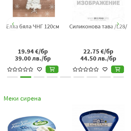
Елха бяла ЧНГ 120см
Силиконова тава /L28/
19.94
€/бр
22.75
€/бр
39.00
лв./бр
44.50
лв./бр
Меки сирена
%