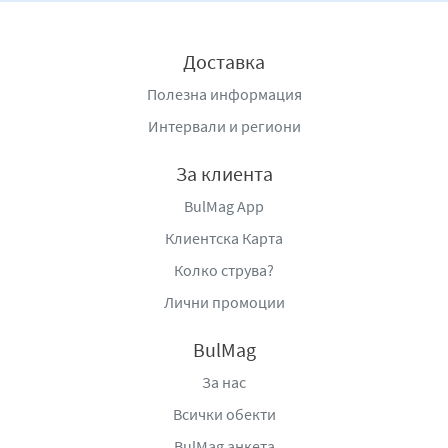
Доставка
Полезна информация
Интервали и региони
За клиента
BulMag App
Клиентска Карта
Колко струва?
Лични промоции
BulMag
За нас
Всички обекти
BulMag анкета